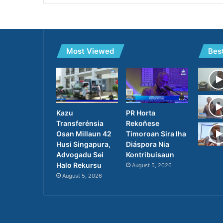
Most Viewed
Bes
PR Horta
Kazu
Rekoñese
Transferénsia
Timoroan Sira Iha
Osan Millaun 42
Diáspora Nia
Husi Singapura,
Kontribuisaun
Advogadu Sei
Halo Rekursu
August 5, 2026
August 5, 2026