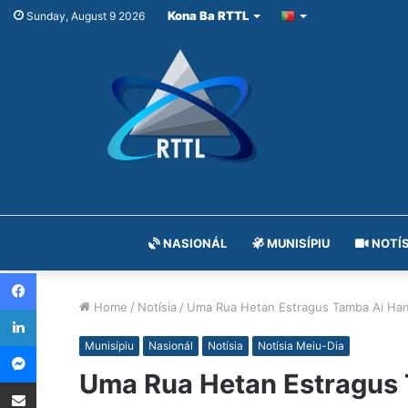
Kona Ba RTTL
Sunday, August 9 2026
NASIONÁL
MUNISÍPIU
NOTÍS
Facebook
Home
/
Notísia
/
Uma Rua Hetan Estragus Tamba Ai Ha
LinkedIn
Messenger
Munisípiu
Nasionál
Notísia
Notísia Meiu-Dia
Uma Rua Hetan Estragus
Share via Email