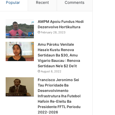
Popular
Recent
Comments
AMPM Apoiu Fundus Hodi
Dezenvolve Hortikultura
February 28, 2023
Amu Pároku Venilale
Hasa’e Kustu Renova
Sertidaun Ba $30, Amu
Vigario Baucau : Renova
Sertidaun Ne’e $2 De’it
August 8, 2022
Francisco Jeronimo Sei
Tau Prioridade Ba
Desenvolvimento
Infrastrutura Iha Futebol
Notísia Kalan
Hafoin Re-Eleitu Ba
Presidente FFTL Periodu
August 4, 2026
2022-2026