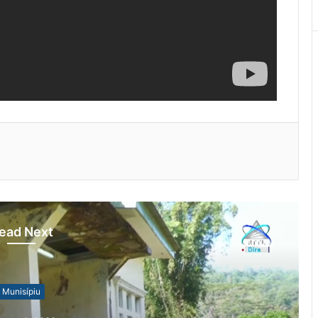
ead Next
Munisípiu