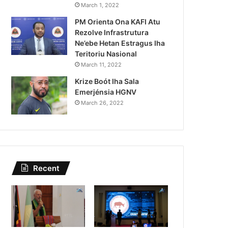
Governu Promete Tau Prio
March 1, 2022
PM Orienta Ona KAFI Atu
Minerais no Setór P
Rezolve Infrastrutura
Ne’ebe Hetan Estragus Iha
Teritoriu Nasional
March 11, 2022
Krize Boót Iha Sala
Emerjénsia HGNV
March 26, 2022
Recent