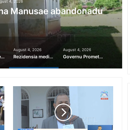
gust 4, 2026
iha Manusae abandonadu
August 4, 2026
August 4, 2026
PR Horta Rekoñese Timoroan Sira Iha Diáspora Nia Kontribuisaun
Rezidensia mediku iha Manusae abandonadu
Governu Promete Tau Prioridade ba Setór Minerais no Setór Produtivu