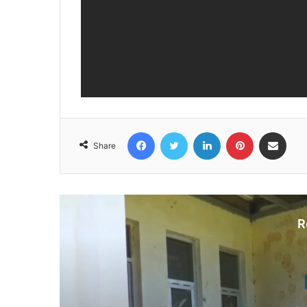
Facebook
Twitter
LinkedIn
Pinterest
Share via Email
Share
R