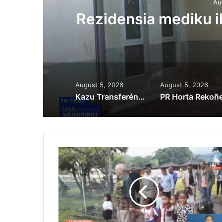
Au
ora
Rezidensia mediku 
August 5, 2026
August 5, 2026
Kazu Transferénsia Osan Millaun 42 Husi Singapura, Advogadu Sei Halo Rekursu