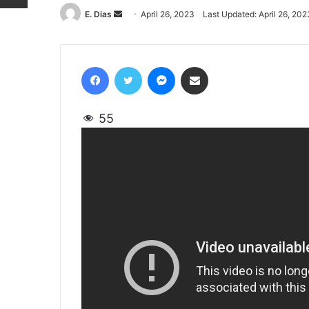
E. Dias
Send
April 26, 2023
Last Updated: April 26, 202
an
email
Facebook
Twitter
Messenger
Share via Email
55