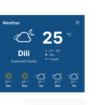
Weather
25
℃
Dili
27º - 23º
75%
1.1 km/h
Scattered Clouds
27
27
27
27
27
℃
℃
℃
℃
℃
Sun
Mon
Tue
Wed
Thu