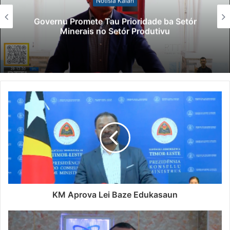
Notísia Kalan
Governu Promete Tau Prioridade ba Setór
Minerais no Setór Produtivu
KM Aprova Lei Baze Edukasaun