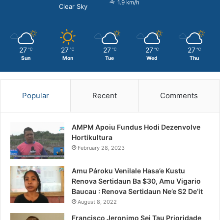
1.9 km/h
Clear Sky
27
27
27
27
27
℃
℃
℃
℃
℃
Sun
Mon
Tue
Wed
Thu
Popular
Recent
Comments
AMPM Apoiu Fundus Hodi Dezenvolve
Hortikultura
February 28, 2023
Amu Pároku Venilale Hasa’e Kustu
Renova Sertidaun Ba $30, Amu Vigario
Baucau : Renova Sertidaun Ne’e $2 De’it
August 8, 2022
Francisco Jeronimo Sei Tau Prioridade