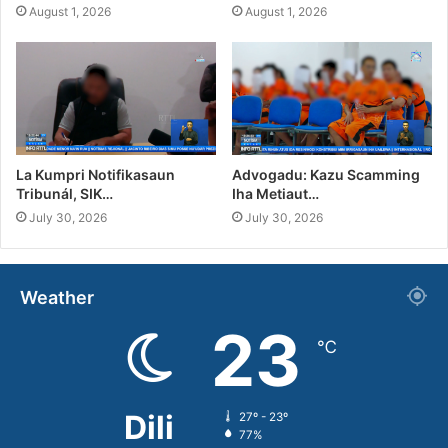
August 1, 2026
August 1, 2026
La Kumpri Notifikasaun
Advogadu: Kazu Scamming
Tribunál, SIK…
Iha Metiaut…
July 30, 2026
July 30, 2026
Weather
23
℃
Dili
27º - 23º
77%