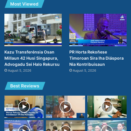
Most Viewed
PR Horta Rekoñese
Kazu Transferénsia Osan
Timoroan Sira Iha Diáspora
Millaun 42 Husi Singapura,
Nia Kontribuisaun
Advogadu Sei Halo Rekursu
August 5, 2026
August 5, 2026
Best Reviews