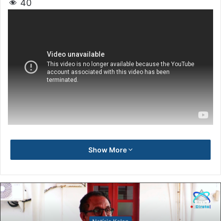
40
Show More