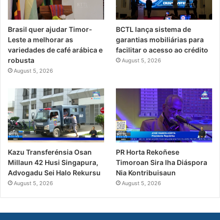
Brasil quer ajudar Timor-
BCTL lança sistema de
Leste a melhorar as
garantias mobiliárias para
variedades de café arábica e
facilitar o acesso ao crédito
robusta
August 5, 2026
August 5, 2026
PR Horta Rekoñese
Kazu Transferénsia Osan
Timoroan Sira Iha Diáspora
Millaun 42 Husi Singapura,
Nia Kontribuisaun
Advogadu Sei Halo Rekursu
August 5, 2026
August 5, 2026