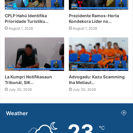
CPLP Hahú Identifika
Prezidente Ramos-Horta
Prioridade Turístiku…
Kondekora Líder no…
August 1, 2026
August 1, 2026
La Kumpri Notifikasaun
Advogadu: Kazu Scamming
Tribunál, SIK…
Iha Metiaut…
July 30, 2026
July 30, 2026
Weather
23
℃