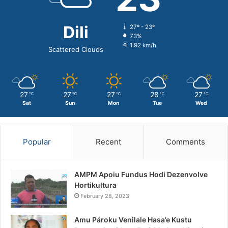
Dili
27º - 23º
73%
1.92 km/h
Scattered Clouds
27
27
27
28
27
℃
℃
℃
℃
℃
Sat
Sun
Mon
Tue
Wed
Popular
Recent
Comments
AMPM Apoiu Fundus Hodi Dezenvolve
Hortikultura
February 28, 2023
Amu Pároku Venilale Hasa’e Kustu