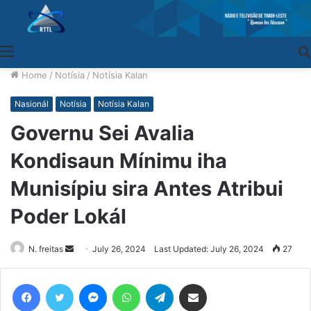
Menu
Home
/
Notísia
/
Notísia Kalan
Nasionál
Notísia
Notísia Kalan
Governu Sei Avalia
Kondisaun Mínimu iha
Munisípiu sira Antes Atribui
Poder Lokál
N. freitas
Send
July 26, 2024
Last Updated: July 26, 2024
27
an
email
Facebook
Twitter
Messenger
WhatsApp
Telegram
Share via Email