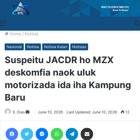
Menu
Home
/
Notísia
Nasionál
Notísia
Notísia Kalan
Notisias
Suspeitu JACDR ho MZX
deskomfia naok uluk
motorizada ida iha Kampung
Baru
E. Dias
Send
June 10, 2026
Last Updated: June 10, 2026
12
an
email
Facebook
Twitter
Messenger
WhatsApp
Telegram
Share via Email