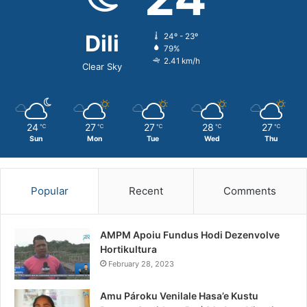
Dili
24º - 23º
79%
2.41 km/h
Clear Sky
24
27
27
28
27
℃
℃
℃
℃
℃
Sun
Mon
Tue
Wed
Thu
Popular
Recent
Comments
AMPM Apoiu Fundus Hodi Dezenvolve
Hortikultura
February 28, 2023
Amu Pároku Venilale Hasa’e Kustu