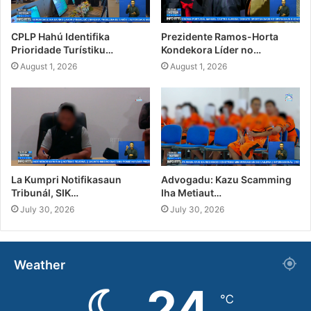
CPLP Hahú Identifika
Prezidente Ramos-Horta
Prioridade Turístiku…
Kondekora Líder no…
August 1, 2026
August 1, 2026
La Kumpri Notifikasaun
Advogadu: Kazu Scamming
Tribunál, SIK…
Iha Metiaut…
July 30, 2026
July 30, 2026
Weather
24
℃