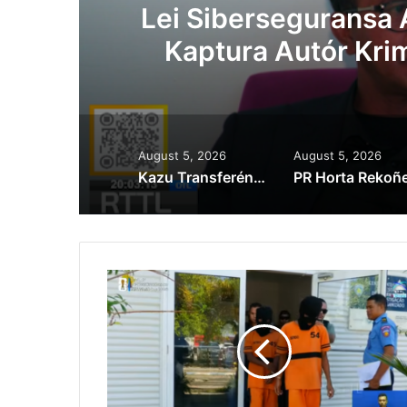
ál
Kazu Transferénsi
Singapura, Advog
August 5, 2026
August 5, 2026
Kazu Transferénsia Osan Millaun 42 Husi Singapura, Advogadu Sei Halo Rekursu