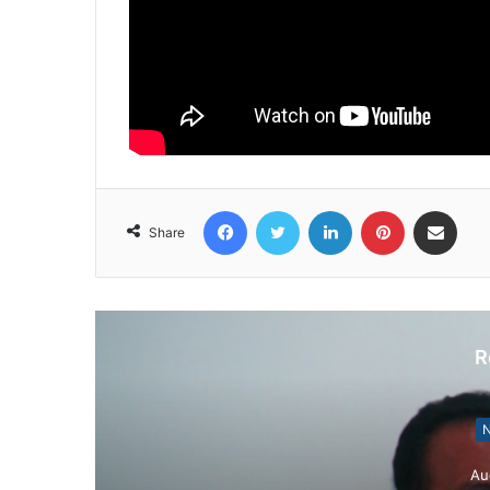
Facebook
Twitter
LinkedIn
Pinterest
Share via Email
Share
R
N
Au