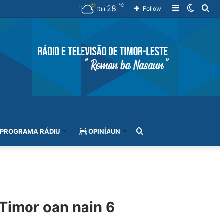
℃
28
Sidebar
Switch
Se
Follow
Dili
skin
for
Search
PROGRAMA RÁDIU
OPINÍAUN
for
 Timor oan nain 6