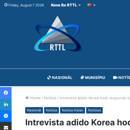
Kona Ba RTTL
Friday, August 7 2026
NASIONÁL
MUNISÍPIU
NOTÍS
Facebook
Home
/
Notísia
/
Intrevista adido Korea hodi responde k
LinkedIn
Messenger
Nasionál
Notísia
Notísia Kalan
Notisias
Intrevista adido Korea ho
Share via Email