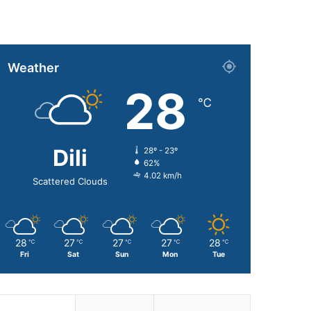
Weather
28
℃
Dili
28º - 23º
62%
4.02 km/h
Scattered Clouds
28
27
27
27
28
℃
℃
℃
℃
℃
Fri
Sat
Sun
Mon
Tue