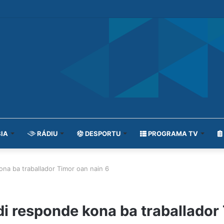
IA
RÁDIU
DESPORTU
PROGRAMA TV
ona ba traballador Timor oan nain 6
di responde kona ba traballador