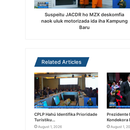
Suspeitu JACDR ho MZX deskomfia
naok uluk motorizada ida iha Kampung
Baru
Related Articles
CPLP Hahú Identifika Prioridade
Prezidente
Turístiku…
Kondekora 
August 1, 2026
August 1, 2