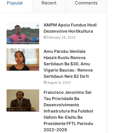
Popular
Recent
Comments
AMPM Apoiu Fundus Hodi
Dezenvolve Hortikultura
February 28, 2023
Amu Pároku Venilale
Hasa’e Kustu Renova
Sertidaun Ba $30, Amu
Vigario Baucau : Renova
Sertidaun Ne’e $2 De’it
August 8, 2022
Francisco Jeronimo Sei
Tau Prioridade Ba
Desenvolvimento
Infrastrutura Iha Futebol
Notísia Kalan
Hafoin Re-Eleitu Ba
Presidente FFTL Periodu
August 5, 2026
2022-2026