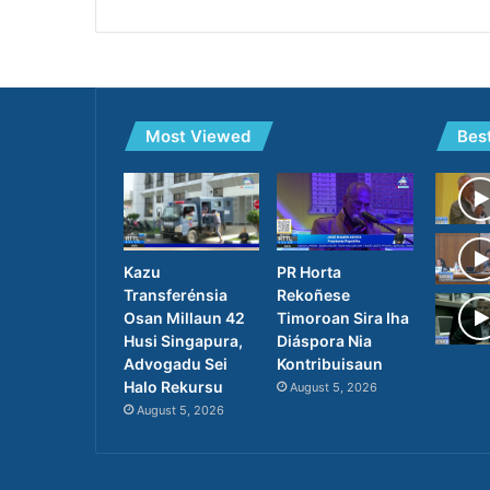
Most Viewed
Bes
PR Horta
Kazu
Rekoñese
Transferénsia
Timoroan Sira Iha
Osan Millaun 42
Diáspora Nia
Husi Singapura,
Kontribuisaun
Advogadu Sei
Halo Rekursu
August 5, 2026
August 5, 2026