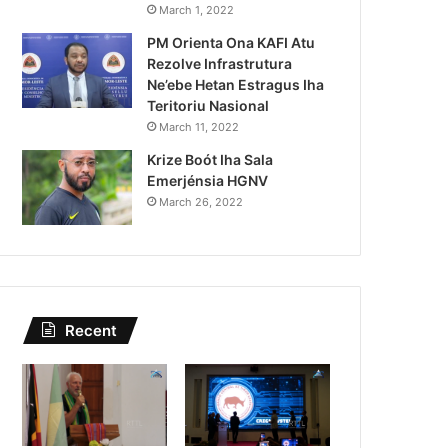
PR Horta Rekoñese Timoroan 
March 1, 2022
PM Orienta Ona KAFI Atu
Nia Kontribuis
Rezolve Infrastrutura
Ne’ebe Hetan Estragus Iha
Teritoriu Nasional
March 11, 2022
Krize Boót Iha Sala
Emerjénsia HGNV
March 26, 2022
Recent