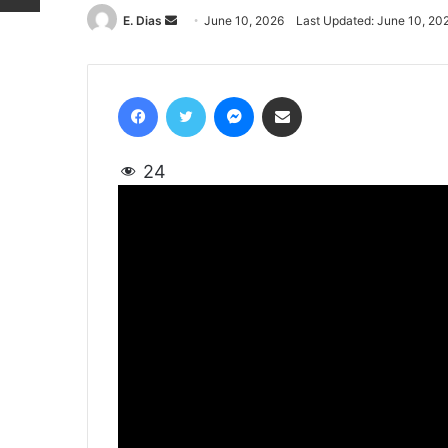
E. Dias
Send
June 10, 2026
Last Updated: June 10, 20
an
email
Facebook
Twitter
Messenger
Share via Email
24