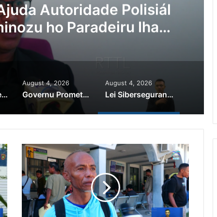
a Osan Millaun 42 Husi
adu Sei Halo Rekursu
August 4, 2026
August 4, 2026
PR Horta Rekoñese Timoroan Sira Iha Diáspora Nia Kontribuisaun
Governu Promete Tau Prioridade ba Setór Minerais no Setór Produtivu
Lei Siberseguransa Ajuda Autoridade Polisiál Kaptura Autór Kriminozu ho Paradeiru Iha Estranjeiru