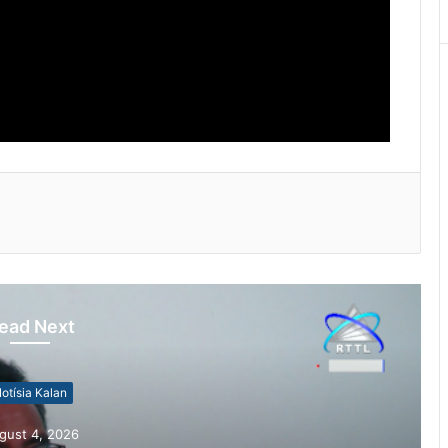
ead Next
otísia Kalan
gust 5, 2026