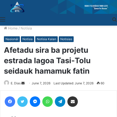
Menu
Home
/
Notísia
Nasionál
Notísia
Notísia Kalan
Notisias
Afetadu sira ba projetu
estrada lagoa Tasi-Tolu
seidauk hamamuk fatin
E. Dias
Send
June 7, 2026
Last Updated: June 7, 2026
60
an
email
Facebook
Twitter
Messenger
WhatsApp
Telegram
Share via Email