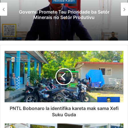
Notísia Kalan
Governu Promete Tau Prioridade ba Setór
Minerais no Setór Produtivu
PNTL Bobonaro la identifika kareta mak sama Xefi
Suku Guda