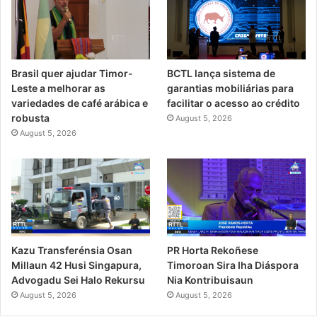
Brasil quer ajudar Timor-
BCTL lança sistema de
Leste a melhorar as
garantias mobiliárias para
variedades de café arábica e
facilitar o acesso ao crédito
robusta
August 5, 2026
August 5, 2026
PR Horta Rekoñese
Kazu Transferénsia Osan
Timoroan Sira Iha Diáspora
Millaun 42 Husi Singapura,
Nia Kontribuisaun
Advogadu Sei Halo Rekursu
August 5, 2026
August 5, 2026