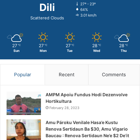
Dili
27º - 23º
64%
3.01 km/h
Scattered Clouds
27
27
27
28
28
℃
℃
℃
℃
℃
Sun
Mon
Tue
Wed
Thu
Popular
Recent
Comments
AMPM Apoiu Fundus Hodi Dezenvolve
Hortikultura
February 28, 2023
Amu Pároku Venilale Hasa’e Kustu
Renova Sertidaun Ba $30, Amu Vigario
Baucau : Renova Sertidaun Ne’e $2 De’it