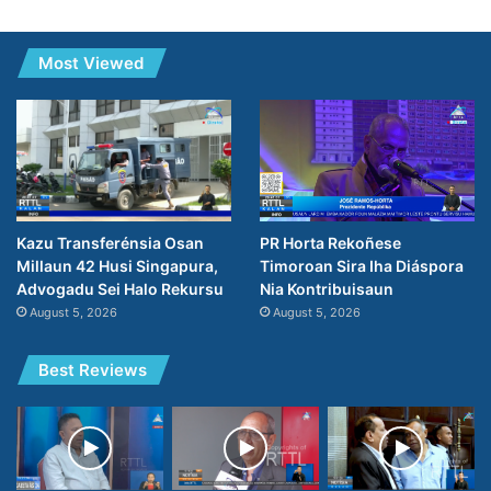
Most Viewed
PR Horta Rekoñese
Kazu Transferénsia Osan
Timoroan Sira Iha Diáspora
Millaun 42 Husi Singapura,
Nia Kontribuisaun
Advogadu Sei Halo Rekursu
August 5, 2026
August 5, 2026
Best Reviews