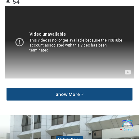
54
Show More