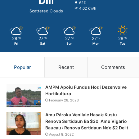
Dili
62%
4.02 km/h
Scattered Clouds
28
27
27
27
28
℃
℃
℃
℃
℃
Fri
Sat
Sun
Mon
Tue
Popular
Recent
Comments
AMPM Apoiu Fundus Hodi Dezenvolve
Hortikultura
February 28, 2023
Amu Pároku Venilale Hasa’e Kustu
Renova Sertidaun Ba $30, Amu Vigario
Baucau : Renova Sertidaun Ne’e $2 De’it
August 8, 2022