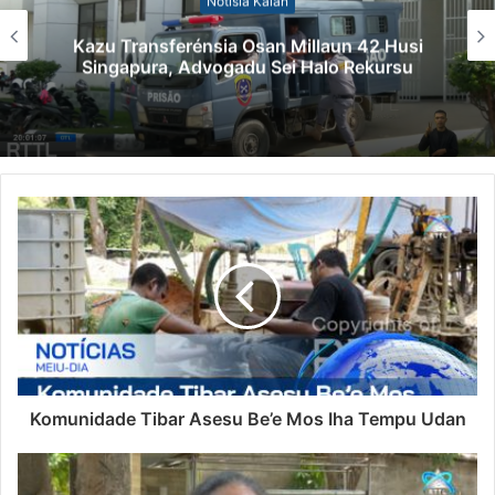
Notísia Kalan
Kazu Transferénsia Osan Millaun 42 Husi
Singapura, Advogadu Sei Halo Rekursu
Komunidade Tibar Asesu Be’e Mos Iha Tempu Udan