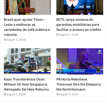
Brasil quer ajudar Timor-
BCTL lança sistema de
Leste a melhorar as
garantias mobiliárias para
variedades de café arábica e
facilitar o acesso ao crédito
robusta
August 5, 2026
August 5, 2026
PR Horta Rekoñese
Kazu Transferénsia Osan
Timoroan Sira Iha Diáspora
Millaun 42 Husi Singapura,
Nia Kontribuisaun
Advogadu Sei Halo Rekursu
August 5, 2026
August 5, 2026