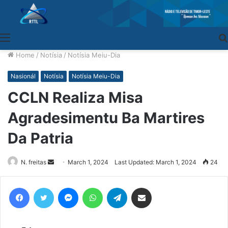
Menu
Home
/
Notísia
/
Notísia Meiu-Dia
Nasionál
Notísia
Notísia Meiu-Dia
CCLN Realiza Misa
Agradesimentu Ba Martires
Da Patria
N. freitas
Send
March 1, 2024
Last Updated: March 1, 2024
24
an
email
Facebook
Twitter
Messenger
WhatsApp
Telegram
Share via Email