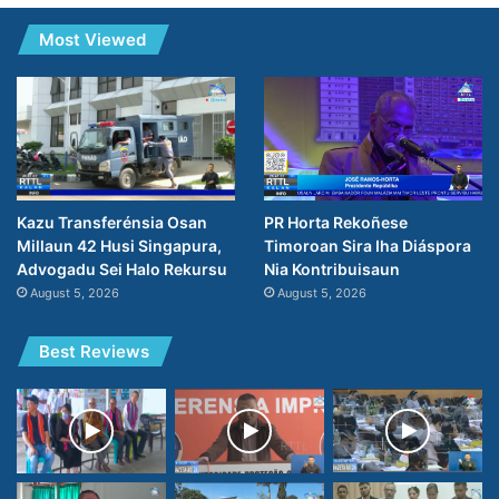
Most Viewed
PR Horta Rekoñese
Kazu Transferénsia Osan
Timoroan Sira Iha Diáspora
Millaun 42 Husi Singapura,
Nia Kontribuisaun
Advogadu Sei Halo Rekursu
August 5, 2026
August 5, 2026
Best Reviews