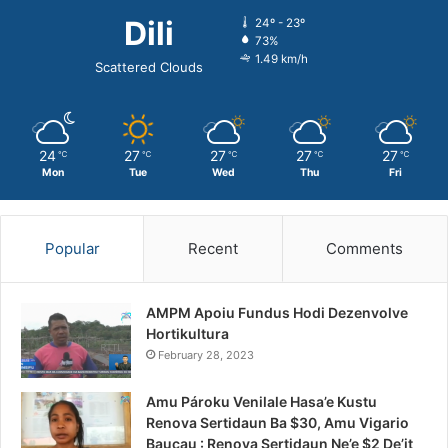
Dili
24º - 23º
73%
1.49 km/h
Scattered Clouds
24
27
27
27
27
℃
℃
℃
℃
℃
Mon
Tue
Wed
Thu
Fri
Popular
Recent
Comments
AMPM Apoiu Fundus Hodi Dezenvolve
Hortikultura
February 28, 2023
Amu Pároku Venilale Hasa’e Kustu
Renova Sertidaun Ba $30, Amu Vigario
Baucau : Renova Sertidaun Ne’e $2 De’it