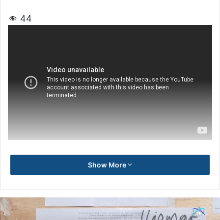
44
Show More