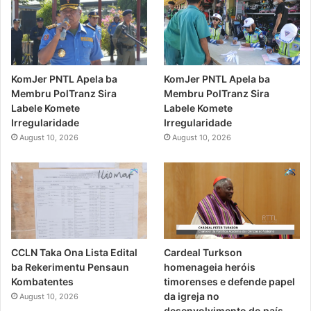
KomJer PNTL Apela ba
KomJer PNTL Apela ba
Membru PolTranz Sira
Membru PolTranz Sira
Labele Komete
Labele Komete
Irregularidade
Irregularidade
August 10, 2026
August 10, 2026
CCLN Taka Ona Lista Edital
Cardeal Turkson
ba Rekerimentu Pensaun
homenageia heróis
Kombatentes
timorenses e defende papel
da igreja no
August 10, 2026
desenvolvimento do país