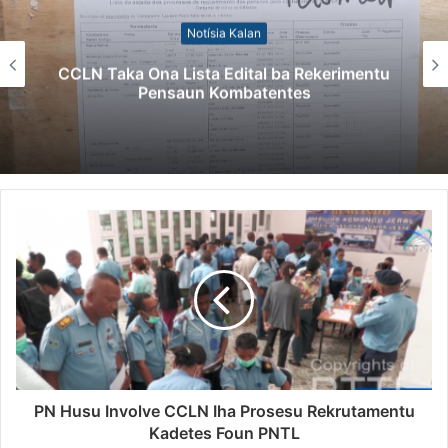
Notísia Kalan
Kazu Transferénsia Osan Millaun 42 Husi
Singapura, Advogadu Sei Halo Rekursu
PN Husu Involve CCLN Iha Prosesu Rekrutamentu
Kadetes Foun PNTL