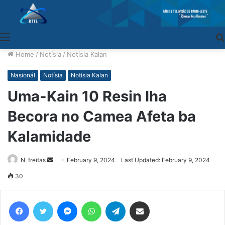
Menu
Home
/
Notísia
/
Notísia Kalan
Nasionál
Notísia
Notísia Kalan
Uma-Kain 10 Resin Iha
Becora no Camea Afeta ba
Kalamidade
N. freitas
Send
February 9, 2024
Last Updated: February 9, 2024
an
30
email
Facebook
Twitter
Messenger
WhatsApp
Telegram
Share via Email