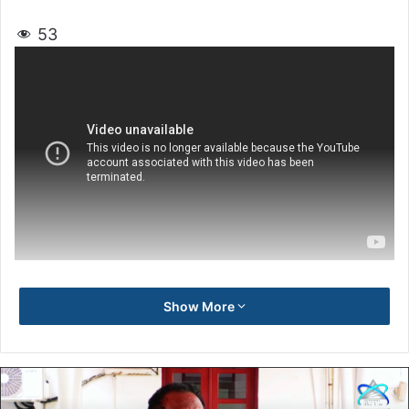
53
Show More