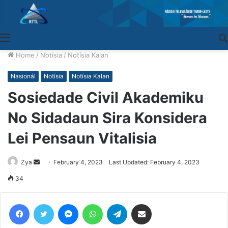
Menu
Home
/
Notísia
/
Notísia Kalan
Nasionál
Notísia
Notísia Kalan
Sosiedade Civil Akademiku
No Sidadaun Sira Konsidera
Lei Pensaun Vitalisia
Zya
Send
February 4, 2023
Last Updated: February 4, 2023
an
34
email
Facebook
Twitter
Messenger
WhatsApp
Telegram
Share via Email