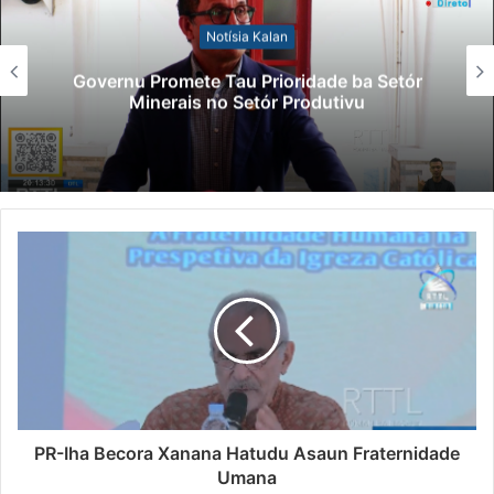
Notísia Kalan
Governu Promete Tau Prioridade ba Setór
Minerais no Setór Produtivu
PR-Iha Becora Xanana Hatudu Asaun Fraternidade
Umana