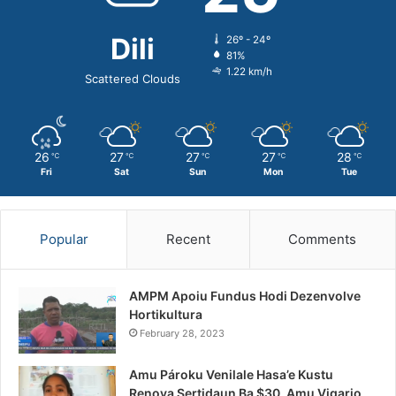
Dili
26º - 24º
81%
1.22 km/h
Scattered Clouds
26
27
27
27
28
℃
℃
℃
℃
℃
Fri
Sat
Sun
Mon
Tue
Popular
Recent
Comments
AMPM Apoiu Fundus Hodi Dezenvolve
Hortikultura
February 28, 2023
Amu Pároku Venilale Hasa’e Kustu
Renova Sertidaun Ba $30, Amu Vigario