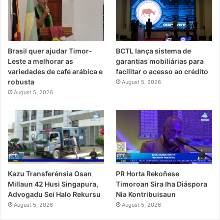
Brasil quer ajudar Timor-
BCTL lança sistema de
Leste a melhorar as
garantias mobiliárias para
variedades de café arábica e
facilitar o acesso ao crédito
robusta
August 5, 2026
August 5, 2026
PR Horta Rekoñese
Kazu Transferénsia Osan
Timoroan Sira Iha Diáspora
Millaun 42 Husi Singapura,
Nia Kontribuisaun
Advogadu Sei Halo Rekursu
August 5, 2026
August 5, 2026