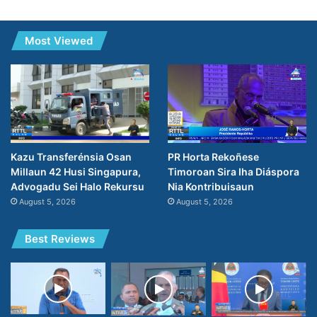
Most Viewed
PR Horta Rekoñese
Kazu Transferénsia Osan
Timoroan Sira Iha Diáspora
Millaun 42 Husi Singapura,
Nia Kontribuisaun
Advogadu Sei Halo Rekursu
August 5, 2026
August 5, 2026
Best Reviews