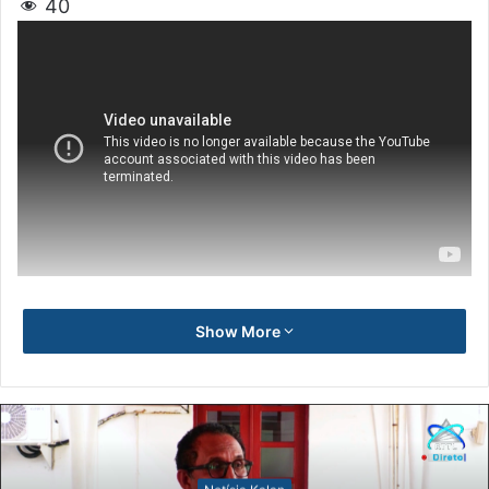
40
Show More