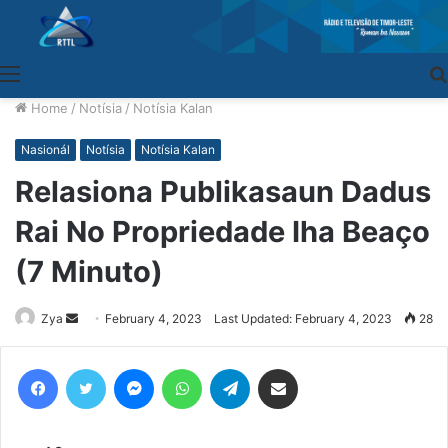
Menu
Home
/
Notísia
/
Notísia Kalan
Nasionál
Notísia
Notísia Kalan
Relasiona Publikasaun Dadus
Rai No Propriedade Iha Beaço
(7 Minuto)
Zya
Send
February 4, 2023
Last Updated: February 4, 2023
28
an
email
Facebook
Twitter
Messenger
WhatsApp
Telegram
Share via Email