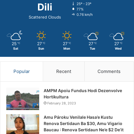
Dili
25º - 23º
77%
0.76 km/h
Scattered Clouds
25
27
27
27
27
℃
℃
℃
℃
℃
Sat
Sun
Mon
Tue
Wed
Popular
Recent
Comments
AMPM Apoiu Fundus Hodi Dezenvolve
Hortikultura
February 28, 2023
Amu Pároku Venilale Hasa’e Kustu
Renova Sertidaun Ba $30, Amu Vigario
Baucau : Renova Sertidaun Ne’e $2 De’it