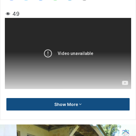
49
Show More