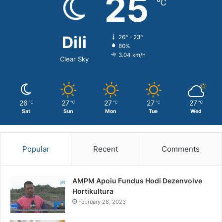
25
℃
Dili
26º - 23º
80%
3.04 km/h
Clear Sky
26
27
27
27
27
℃
℃
℃
℃
℃
Sat
Sun
Mon
Tue
Wed
Popular
Recent
Comments
AMPM Apoiu Fundus Hodi Dezenvolve
Hortikultura
February 28, 2023