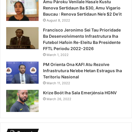
Amu Pároku Venilale Hasa’e Kustu
Renova Sertidaun Ba $30, Amu Vigario
Baucau : Renova Sertidaun Ne’e $2 De’it
August 8, 2022
Francisco Jeronimo Sei Tau Prioridade
Ba Desenvolvimento Infrastrutura Iha
Futebol Hafoin Re-Eleitu Ba Presidente
FFTL Periodu 2022-2026
March 1, 2022
PM Orienta Ona KAFI Atu Rezolve
Infrastrutura Ne’ebe Hetan Estragus Iha
Teritoriu Nasional
March 11, 2022
Krize Boót Iha Sala Emerjénsia HGNV
March 26, 2022