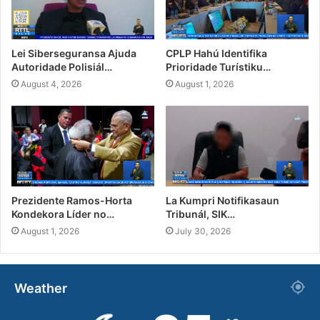
Lei Siberseguransa Ajuda
CPLP Hahú Identifika
Autoridade Polisiál…
Prioridade Turístiku…
August 4, 2026
August 1, 2026
Prezidente Ramos-Horta
La Kumpri Notifikasaun
Kondekora Líder no…
Tribunál, SIK…
August 1, 2026
July 30, 2026
Weather