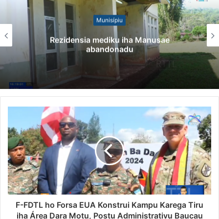
Munisípiu
Rezidensia mediku iha Manusae
abandonadu
F-FDTL ho Forsa EUA Konstrui Kampu Karega Tiru
iha Área Dara Motu, Postu Administrativu Baucau