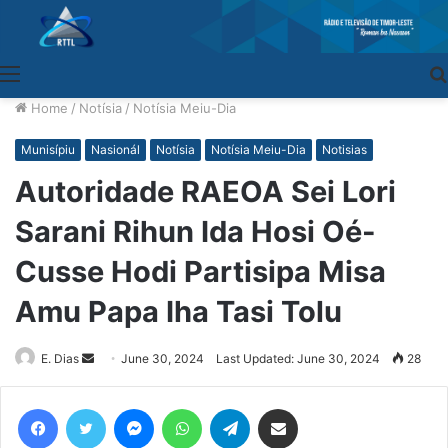
Menu
Home
/
Notísia
/
Notísia Meiu-Dia
Munisípiu
Nasionál
Notísia
Notísia Meiu-Dia
Notisias
Autoridade RAEOA Sei Lori
Sarani Rihun Ida Hosi Oé-
Cusse Hodi Partisipa Misa
Amu Papa Iha Tasi Tolu
E. Dias
Send
June 30, 2024
Last Updated: June 30, 2024
28
an
email
Facebook
Twitter
Messenger
WhatsApp
Telegram
Share via Email