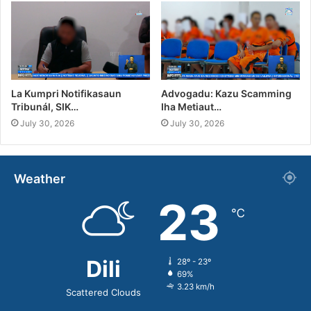
La Kumpri Notifikasaun
Advogadu: Kazu Scamming
Tribunál, SIK…
Iha Metiaut…
July 30, 2026
July 30, 2026
Weather
23
℃
Dili
28º - 23º
69%
3.23 km/h
Scattered Clouds