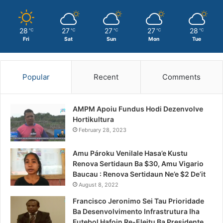
28
27
27
27
28
℃
℃
℃
℃
℃
Fri
Sat
Sun
Mon
Tue
Popular
Recent
Comments
AMPM Apoiu Fundus Hodi Dezenvolve
Hortikultura
February 28, 2023
Amu Pároku Venilale Hasa’e Kustu
Renova Sertidaun Ba $30, Amu Vigario
Baucau : Renova Sertidaun Ne’e $2 De’it
August 8, 2022
Francisco Jeronimo Sei Tau Prioridade
Ba Desenvolvimento Infrastrutura Iha
Futebol Hafoin Re-Eleitu Ba Presidente