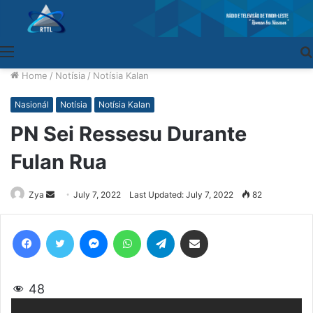
Menu
Home
/
Notísia
/
Notísia Kalan
Nasionál
Notísia
Notísia Kalan
PN Sei Ressesu Durante
Fulan Rua
Zya
Send
July 7, 2022
Last Updated: July 7, 2022
82
an
email
Facebook
Twitter
Messenger
WhatsApp
Telegram
Share via Email
48