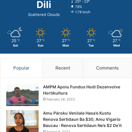
Dili
25º - 23º
79%
1.78 km/h
Scattered Clouds
25
27
27
27
27
℃
℃
℃
℃
℃
Sat
Sun
Mon
Tue
Wed
Popular
Recent
Comments
AMPM Apoiu Fundus Hodi Dezenvolve
Hortikultura
February 28, 2023
Amu Pároku Venilale Hasa’e Kustu
Renova Sertidaun Ba $30, Amu Vigario
Baucau : Renova Sertidaun Ne’e $2 De’it
August 8, 2022