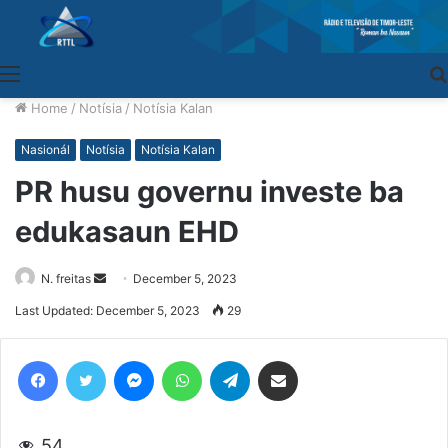
Menu
Home
/
Notísia
/
Notísia Kalan
Nasionál
Notísia
Notísia Kalan
PR husu governu investe ba
edukasaun EHD
N. freitas
Send
December 5, 2023
an
Last Updated: December 5, 2023
29
email
Facebook
Twitter
Messenger
WhatsApp
Telegram
Share via Email
54