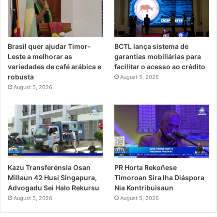
Brasil quer ajudar Timor-
BCTL lança sistema de
Leste a melhorar as
garantias mobiliárias para
variedades de café arábica e
facilitar o acesso ao crédito
robusta
August 5, 2026
August 5, 2026
PR Horta Rekoñese
Kazu Transferénsia Osan
Timoroan Sira Iha Diáspora
Millaun 42 Husi Singapura,
Nia Kontribuisaun
Advogadu Sei Halo Rekursu
August 5, 2026
August 5, 2026