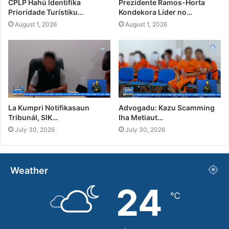
CPLP Hahú Identifika
Prezidente Ramos-Horta
Prioridade Turístiku…
Kondekora Líder no…
August 1, 2026
August 1, 2026
La Kumpri Notifikasaun
Advogadu: Kazu Scamming
Tribunál, SIK…
Iha Metiaut…
July 30, 2026
July 30, 2026
Weather
24
℃