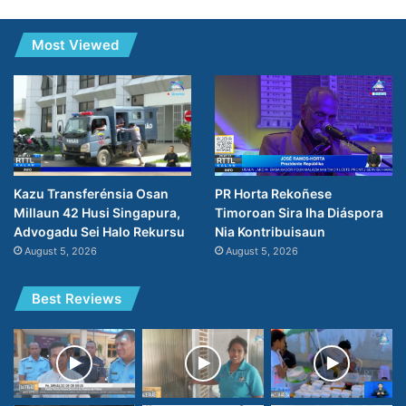
Most Viewed
PR Horta Rekoñese
Kazu Transferénsia Osan
Timoroan Sira Iha Diáspora
Millaun 42 Husi Singapura,
Nia Kontribuisaun
Advogadu Sei Halo Rekursu
August 5, 2026
August 5, 2026
Best Reviews