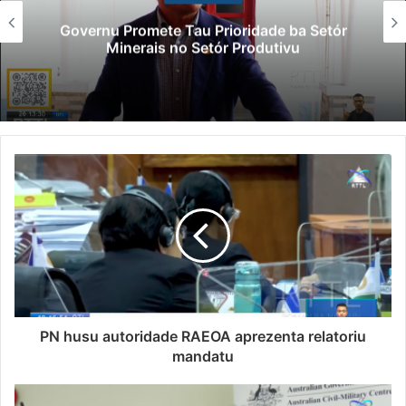
Governu Promete Tau Prioridade ba Setór
Minerais no Setór Produtivu
PN husu autoridade RAEOA aprezenta relatoriu
mandatu