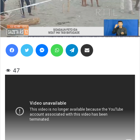
Facebook
Twitter
Messenger
WhatsApp
Telegram
Share via Email
47