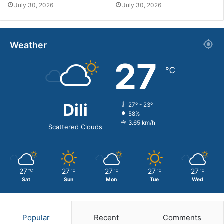
July 30, 2026
July 30, 2026
Weather
27
℃
Dili
27º - 23º
58%
3.65 km/h
Scattered Clouds
27
27
27
27
27
℃
℃
℃
℃
℃
Sat
Sun
Mon
Tue
Wed
Popular
Recent
Comments