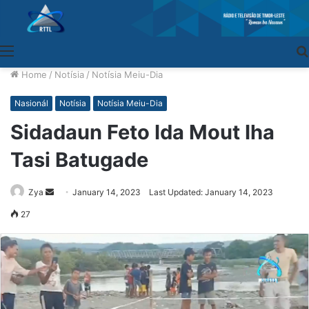
Menu
Home
/
Notísia
/
Notísia Meiu-Dia
Nasionál
Notísia
Notísia Meiu-Dia
Sidadaun Feto Ida Mout Iha
Tasi Batugade
Zya
Send
January 14, 2023
Last Updated: January 14, 2023
an
27
email