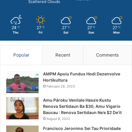
Scattered Clouds
24
27
27
27
27
℃
℃
℃
℃
℃
Thu
Fri
Sat
Sun
Mon
Popular
Recent
Comments
AMPM Apoiu Fundus Hodi Dezenvolve
Hortikultura
February 28, 2023
Amu Pároku Venilale Hasa’e Kustu
Renova Sertidaun Ba $30, Amu Vigario
Baucau : Renova Sertidaun Ne’e $2 De’it
August 8, 2022
Francisco Jeronimo Sei Tau Prioridade