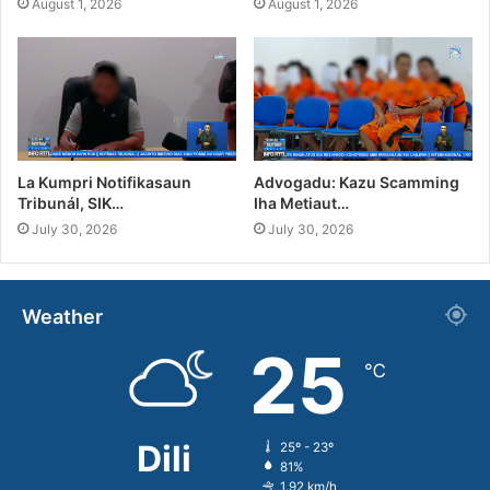
August 1, 2026
August 1, 2026
La Kumpri Notifikasaun
Advogadu: Kazu Scamming
Tribunál, SIK…
Iha Metiaut…
July 30, 2026
July 30, 2026
Weather
25
℃
Dili
25º - 23º
81%
1.92 km/h