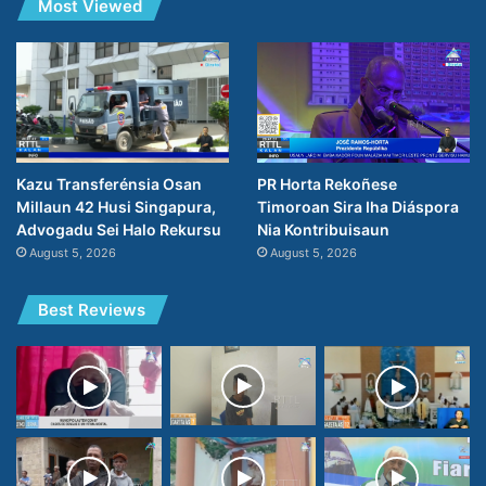
Most Viewed
PR Horta Rekoñese
Kazu Transferénsia Osan
Timoroan Sira Iha Diáspora
Millaun 42 Husi Singapura,
Nia Kontribuisaun
Advogadu Sei Halo Rekursu
August 5, 2026
August 5, 2026
Best Reviews