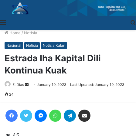
Menu
Home
/
Notísia
Nasionál
Notísia
Notísia Kalan
Estrada Iha Kapital Dili
Kontinua Kuak
E. Dias
Send
January 19, 2023
Last Updated: January 19, 2023
an
24
email
Facebook
Twitter
Messenger
WhatsApp
Telegram
Share via Email
45