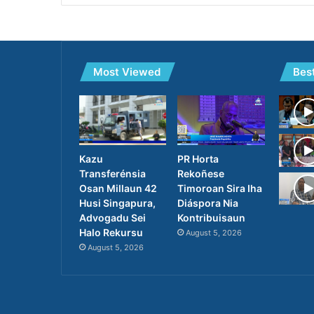
Most Viewed
Bes
PR Horta
Kazu
Rekoñese
Transferénsia
Timoroan Sira Iha
Osan Millaun 42
Diáspora Nia
Husi Singapura,
Kontribuisaun
Advogadu Sei
Halo Rekursu
August 5, 2026
August 5, 2026