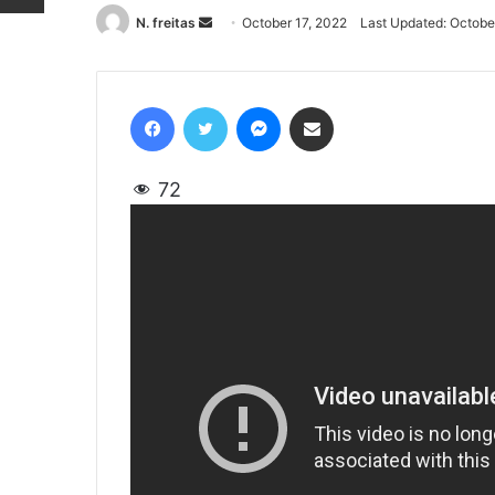
N. freitas
Send
October 17, 2022
Last Updated: Octobe
an
email
Facebook
Twitter
Messenger
Share via Email
72