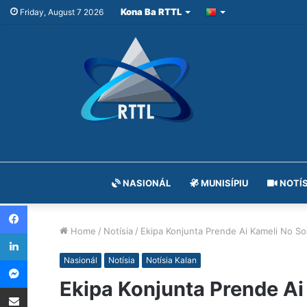
Kona Ba RTTL
Friday, August 7 2026
NASIONÁL
MUNISÍPIU
NOTÍS
Facebook
Home
/
Notísia
/
Ekipa Konjunta Prende Ai Kameli No So
LinkedIn
Messenger
Nasionál
Notísia
Notísia Kalan
Ekipa Konjunta Prende Ai
Share via Email