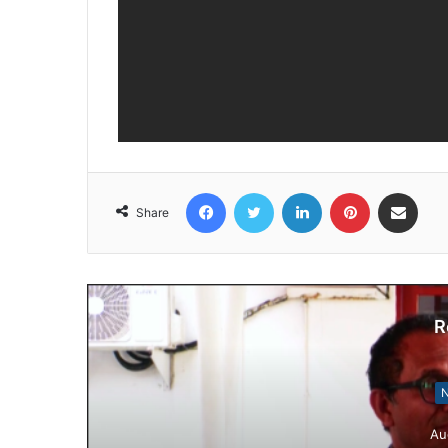
Facebook
Twitter
LinkedIn
Pinterest
Share via Email
Share
R
Notísia Kalan
August 4, 2026