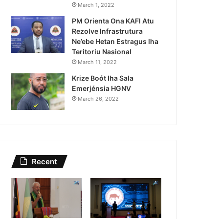
rseguransa Ajuda Autoridade Pol
March 1, 2022
PM Orienta Ona KAFI Atu
 Autór Kriminozu ho Paradeiru 
Rezolve Infrastrutura
Estranjeiru
Ne’ebe Hetan Estragus Iha
Teritoriu Nasional
March 11, 2022
Krize Boót Iha Sala
Emerjénsia HGNV
March 26, 2022
Recent