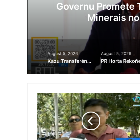
Governu Promete Tau Priorida
Minerais no Setór Produ
August 5, 2026
August 5, 2026
Kazu Transferénsia Osan Millaun 42 Husi Singapura, Advogadu Sei Halo Rekursu