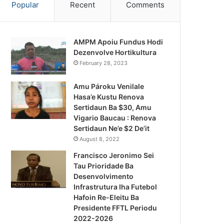
Popular
Recent
Comments
AMPM Apoiu Fundus Hodi
Dezenvolve Hortikultura
February 28, 2023
Amu Pároku Venilale
Hasa’e Kustu Renova
Sertidaun Ba $30, Amu
Vigario Baucau : Renova
Sertidaun Ne’e $2 De’it
August 8, 2022
Francisco Jeronimo Sei
Tau Prioridade Ba
Desenvolvimento
Infrastrutura Iha Futebol
Notísia Kalan
Hafoin Re-Eleitu Ba
Presidente FFTL Periodu
August 4, 2026
2022-2026