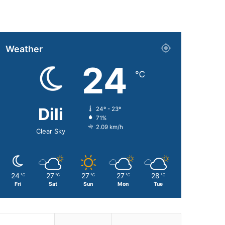
Weather
24
℃
Dili
24º - 23º
71%
2.09 km/h
Clear Sky
24
27
27
27
28
℃
℃
℃
℃
℃
Fri
Sat
Sun
Mon
Tue