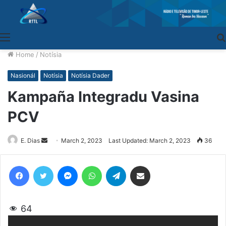
Menu
Home
/
Notísia
Nasionál
Notísia
Notísia Dader
Kampaña Integradu Vasina
PCV
E. Dias
Send
March 2, 2023
Last Updated: March 2, 2023
36
an
email
Facebook
Twitter
Messenger
WhatsApp
Telegram
Share via Email
64