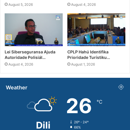
August 5, 2026
August 4, 2026
Lei Siberseguransa Ajuda
CPLP Hahú Identifika
Autoridade Polisiál…
Prioridade Turístiku…
August 4, 2026
August 1, 2026
Weather
26
℃
Dili
26º - 24º
66%