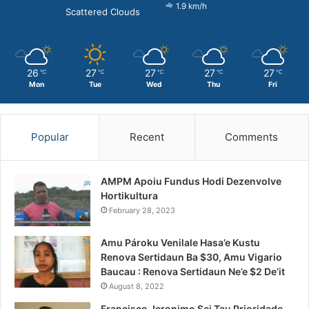
1.9 km/h
Scattered Clouds
26
27
27
27
27
℃
℃
℃
℃
℃
Mon
Tue
Wed
Thu
Fri
Popular
Recent
Comments
AMPM Apoiu Fundus Hodi Dezenvolve
Hortikultura
February 28, 2023
Amu Pároku Venilale Hasa’e Kustu
Renova Sertidaun Ba $30, Amu Vigario
Baucau : Renova Sertidaun Ne’e $2 De’it
August 8, 2022
Francisco Jeronimo Sei Tau Prioridade