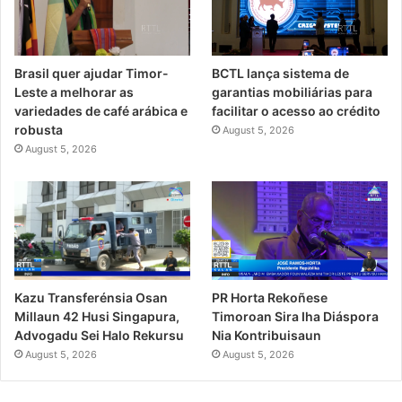
Brasil quer ajudar Timor-
BCTL lança sistema de
Leste a melhorar as
garantias mobiliárias para
variedades de café arábica e
facilitar o acesso ao crédito
robusta
August 5, 2026
August 5, 2026
PR Horta Rekoñese
Kazu Transferénsia Osan
Timoroan Sira Iha Diáspora
Millaun 42 Husi Singapura,
Nia Kontribuisaun
Advogadu Sei Halo Rekursu
August 5, 2026
August 5, 2026