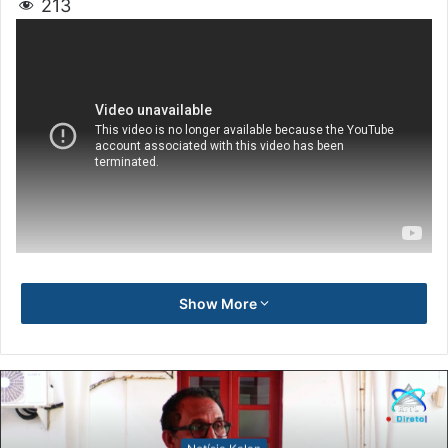
213
Show More