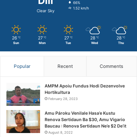
Dili
66%
1.52 km/h
Clear Sky
26
27
27
28
28
℃
℃
℃
℃
℃
Sun
Mon
Tue
Wed
Thu
Popular
Recent
Comments
AMPM Apoiu Fundus Hodi Dezenvolve
Hortikultura
February 28, 2023
Amu Pároku Venilale Hasa’e Kustu
Renova Sertidaun Ba $30, Amu Vigario
Baucau : Renova Sertidaun Ne’e $2 De’it
August 8, 2022