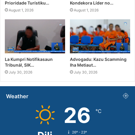
Prioridade Turístiku…
Kondekora Líder no…
August 1, 2026
August 1, 2026
La Kumpri Notifikasaun
Advogadu: Kazu Scamming
Tribunál, SIK…
Iha Metiaut…
July 30, 2026
July 30, 2026
Weather
26
℃
26º - 23º