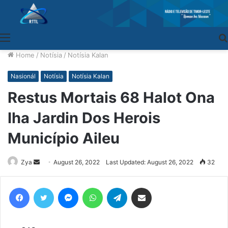
Menu
Home
/
Notísia
/
Notísia Kalan
Nasionál
Notísia
Notísia Kalan
Restus Mortais 68 Halot Ona
Iha Jardin Dos Herois
Município Aileu
Zya
Send
August 26, 2022
Last Updated: August 26, 2022
32
an
email
Facebook
Twitter
Messenger
WhatsApp
Telegram
Share via Email