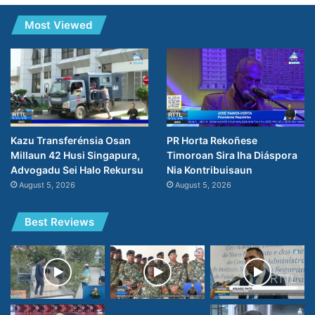
Most Viewed
PR Horta Rekoñese
Kazu Transferénsia Osan
Timoroan Sira Iha Diáspora
Millaun 42 Husi Singapura,
Nia Kontribuisaun
Advogadu Sei Halo Rekursu
August 5, 2026
August 5, 2026
Best Reviews