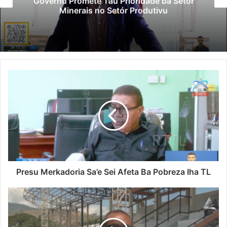
Governu Promete Tau Prioridade ba Setór
Minerais no Setór Produtivu
Presu Merkadoria Sa’e Sei Afeta Ba Pobreza Iha TL