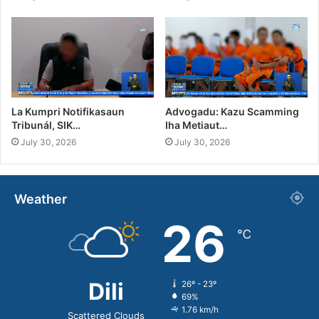
La Kumpri Notifikasaun
Advogadu: Kazu Scamming
Tribunál, SIK…
Iha Metiaut…
July 30, 2026
July 30, 2026
Weather
26
℃
Dili
26º - 23º
69%
1.76 km/h
Scattered Clouds