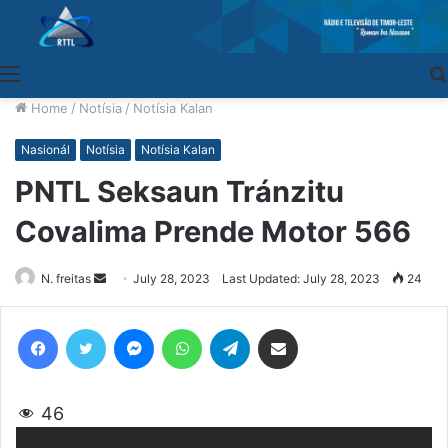
Menu
Home
/
Notísia
/
Notísia Kalan
Nasionál
Notísia
Notísia Kalan
PNTL Seksaun Tránzitu
Covalima Prende Motor 566
N. freitas
Send
July 28, 2023
Last Updated: July 28, 2023
24
an
email
Facebook
Twitter
Messenger
WhatsApp
Telegram
Share via Email
46