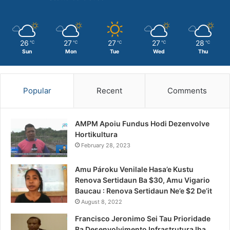
26
27
27
27
28
℃
℃
℃
℃
℃
Sun
Mon
Tue
Wed
Thu
Popular
Recent
Comments
AMPM Apoiu Fundus Hodi Dezenvolve
Hortikultura
February 28, 2023
Amu Pároku Venilale Hasa’e Kustu
Renova Sertidaun Ba $30, Amu Vigario
Baucau : Renova Sertidaun Ne’e $2 De’it
August 8, 2022
Francisco Jeronimo Sei Tau Prioridade
Ba Desenvolvimento Infrastrutura Iha