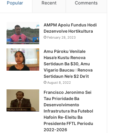
Popular
Recent
Comments
AMPM Apoiu Fundus Hodi
Dezenvolve Hortikultura
February 28, 2023
Amu Pároku Venilale
Hasa’e Kustu Renova
Sertidaun Ba $30, Amu
Vigario Baucau : Renova
Sertidaun Ne’e $2 De’it
August 8, 2022
Francisco Jeronimo Sei
Tau Prioridade Ba
Desenvolvimento
Infrastrutura Iha Futebol
Notísia Kalan
Hafoin Re-Eleitu Ba
Presidente FFTL Periodu
August 4, 2026
2022-2026