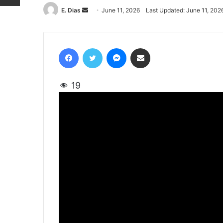
E. Dias
Send
June 11, 2026
Last Updated: June 11, 202
an
email
Facebook
Twitter
Messenger
Share via Email
19