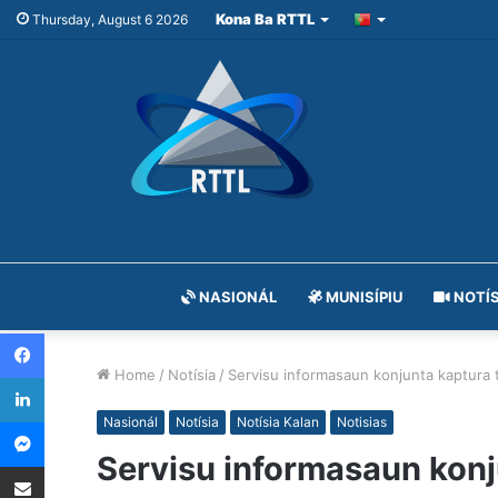
Kona Ba RTTL
Thursday, August 6 2026
NASIONÁL
MUNISÍPIU
NOTÍS
Facebook
Home
/
Notísia
/
Servisu informasaun konjunta kaptura t
LinkedIn
Messenger
Nasionál
Notísia
Notísia Kalan
Notisias
Servisu informasaun konj
Share via Email