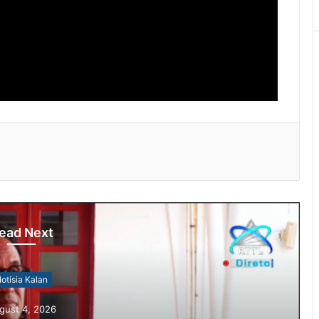
ead Next
otísia Kalan
gust 4, 2026