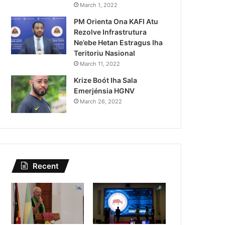
Lei Siberseguransa Ajuda Au
March 1, 2022
PM Orienta Ona KAFI Atu
Kaptura Autór Kriminozu h
Rezolve Infrastrutura
Estranjeiru
Ne’ebe Hetan Estragus Iha
Teritoriu Nasional
March 11, 2022
Krize Boót Iha Sala
Emerjénsia HGNV
March 26, 2022
Recent