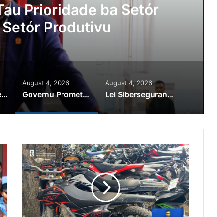
au Prioridade ba Setór
 Setór Produtivu
August 4, 2026
August 4, 2026
PR Horta Rekoñese Timoroan Sira Iha Diáspora Nia Kontribuisaun
Governu Promete Tau Prioridade ba Setór Minerais no Setór Produtivu
Lei Siberseguransa Ajuda Autoridade Polisiál Kaptura Autór Kriminozu ho Paradeiru Iha Estranjeiru