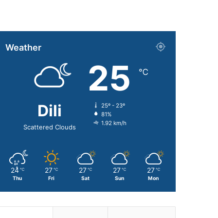
Weather
25
℃
Dili
25º - 23º
81%
1.92 km/h
Scattered Clouds
24
27
27
27
27
℃
℃
℃
℃
℃
Thu
Fri
Sat
Sun
Mon