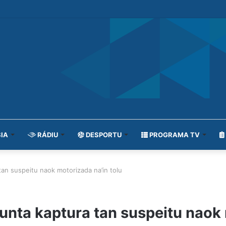
IA
RÁDIU
DESPORTU
PROGRAMA TV
an suspeitu naok motorizada na’in tolu
unta kaptura tan suspeitu naok 