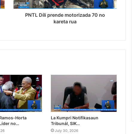
PNTL Díli prende motorizada 70 no
kareta rua
 Ramos-Horta
La Kumpri Notifikasaun
Líder no…
Tribunál, SIK…
026
July 30, 2026