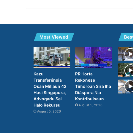
Most Viewed
Bes
PR Horta
Kazu
Rekoñese
Transferénsia
Timoroan Sira Iha
Osan Millaun 42
Diáspora Nia
Husi Singapura,
Kontribuisaun
Advogadu Sei
Halo Rekursu
August 5, 2026
August 5, 2026