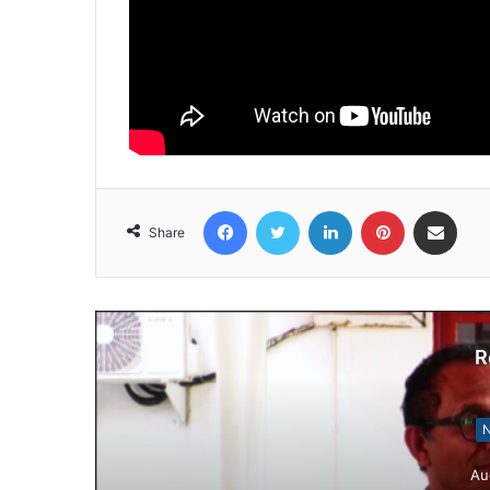
Facebook
Twitter
LinkedIn
Pinterest
Share via Email
Share
R
N
Au