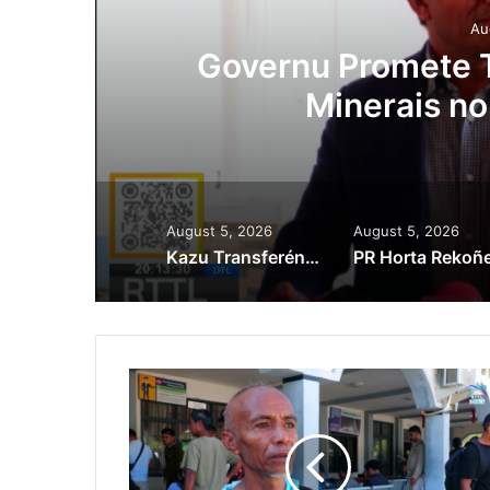
Au
ora
Governu Promete T
Minerais no
August 5, 2026
August 5, 2026
Kazu Transferénsia Osan Millaun 42 Husi Singapura, Advogadu Sei Halo Rekursu