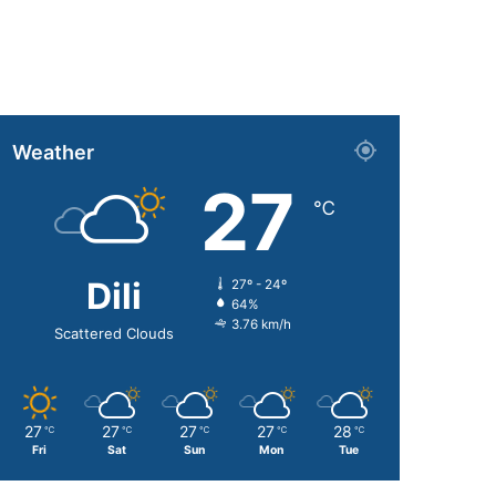
Weather
27
℃
Dili
27º - 24º
64%
3.76 km/h
Scattered Clouds
27
27
27
27
28
℃
℃
℃
℃
℃
Fri
Sat
Sun
Mon
Tue