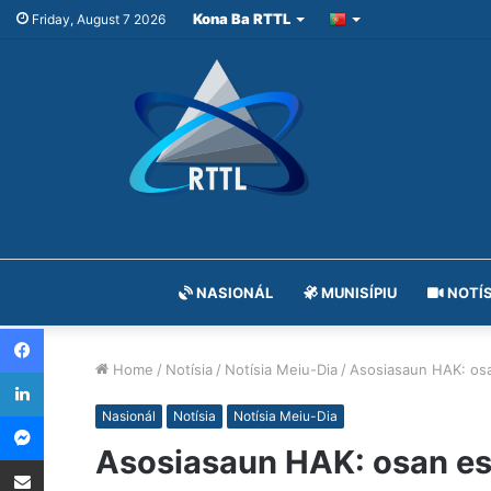
Kona Ba RTTL
Friday, August 7 2026
NASIONÁL
MUNISÍPIU
NOTÍS
Facebook
Home
/
Notísia
/
Notísia Meiu-Dia
/
Asosiasaun HAK: osa
LinkedIn
Messenger
Nasionál
Notísia
Notísia Meiu-Dia
Asosiasaun HAK: osan est
Share via Email