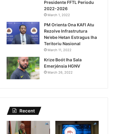
Presidente FFTL Periodu
August 4, 2026
2022-2026
Lei Siberseguransa Ajuda Au
March 1, 2022
PM Orienta Ona KAFI Atu
Kaptura Autór Kriminozu h
Rezolve Infrastrutura
Estranjeiru
Ne’ebe Hetan Estragus Iha
Teritoriu Nasional
March 11, 2022
Krize Boót Iha Sala
Emerjénsia HGNV
March 26, 2022
Recent