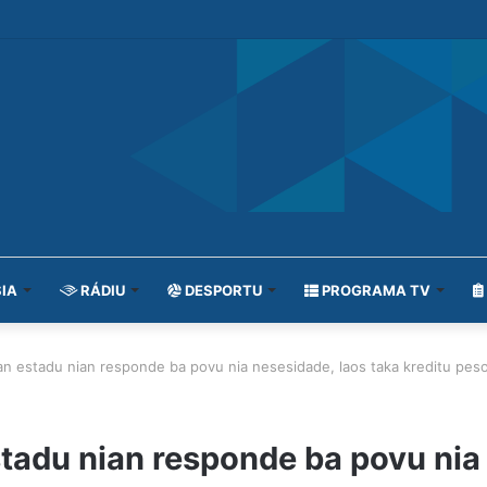
IA
RÁDIU
DESPORTU
PROGRAMA TV
n estadu nian responde ba povu nia nesesidade, laos taka kreditu peso
adu nian responde ba povu nia 