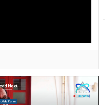
ead Next
otísia Kalan