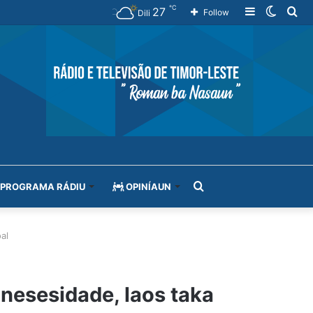
℃
27
Sidebar
Switch
Se
Follow
Dili
skin
for
Search
PROGRAMA RÁDIU
OPINÍAUN
for
al
nesesidade, laos taka