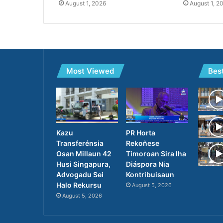
August 1, 2026
August 1, 2
Most Viewed
Bes
PR Horta
Kazu
Rekoñese
Transferénsia
Timoroan Sira Iha
Osan Millaun 42
Diáspora Nia
Husi Singapura,
Kontribuisaun
Advogadu Sei
Halo Rekursu
August 5, 2026
August 5, 2026