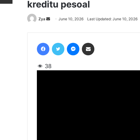
kreditu pesoal
Zya
Send
June 10, 2026
Last Updated: June 10, 2026
an
email
Facebook
Twitter
Messenger
Share via Email
38