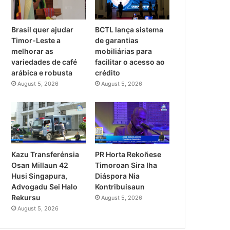
Brasil quer ajudar
BCTL lança sistema
Timor-Leste a
de garantias
melhorar as
mobiliárias para
variedades de café
facilitar o acesso ao
arábica e robusta
crédito
August 5, 2026
August 5, 2026
PR Horta Rekoñese
Kazu Transferénsia
Timoroan Sira Iha
Osan Millaun 42
Diáspora Nia
Husi Singapura,
Kontribuisaun
Advogadu Sei Halo
Rekursu
August 5, 2026
August 5, 2026