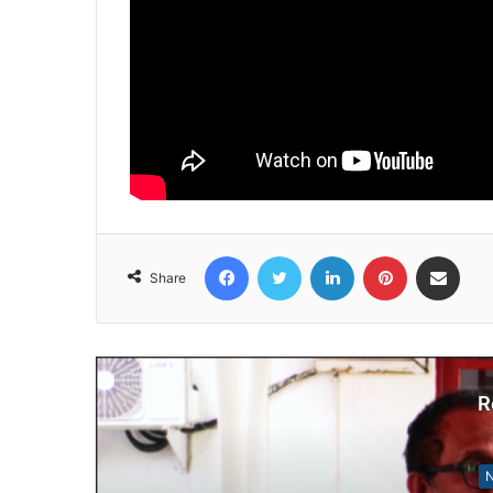
Facebook
Twitter
LinkedIn
Pinterest
Share via Email
Share
R
N