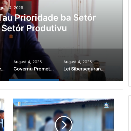
gust 4, 2026
au Prioridade ba Setór
 Setór Produtivu
August 4, 2026
August 4, 2026
PR Horta Rekoñese Timoroan Sira Iha Diáspora Nia Kontribuisaun
Governu Promete Tau Prioridade ba Setór Minerais no Setór Produtivu
Lei Siberseguransa Ajuda Autoridade Polisiál Kaptura Autór Kriminozu ho Paradeiru Iha Estranjeiru