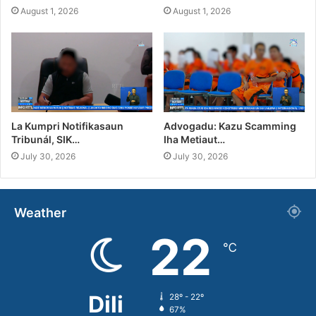
August 1, 2026
August 1, 2026
La Kumpri Notifikasaun
Advogadu: Kazu Scamming
Tribunál, SIK…
Iha Metiaut…
July 30, 2026
July 30, 2026
Weather
22
℃
Dili
28º - 22º
67%