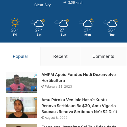
3.06 km/h
Clear Sky
28
27
27
27
28
℃
℃
℃
℃
℃
Fri
Sat
Sun
Mon
Tue
Popular
Recent
Comments
AMPM Apoiu Fundus Hodi Dezenvolve
Hortikultura
February 28, 2023
Amu Pároku Venilale Hasa’e Kustu
Renova Sertidaun Ba $30, Amu Vigario
Baucau : Renova Sertidaun Ne’e $2 De’it
August 8, 2022
Francisco Jeronimo Sei Tau Prioridade