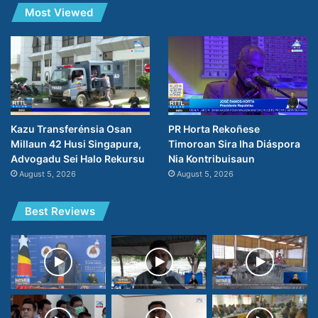
Most Viewed
PR Horta Rekoñese
Kazu Transferénsia Osan
Timoroan Sira Iha Diáspora
Millaun 42 Husi Singapura,
Nia Kontribuisaun
Advogadu Sei Halo Rekursu
August 5, 2026
August 5, 2026
Best Reviews