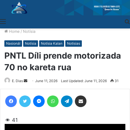
Menu
Home
/
Notísia
Nasionál
Notísia
Notísia Kalan
Notisias
PNTL Díli prende motorizada
70 no kareta rua
E. Dias
Send
June 11, 2026
Last Updated: June 11, 2026
31
an
email
Facebook
Twitter
Messenger
WhatsApp
Telegram
Share via Email
41