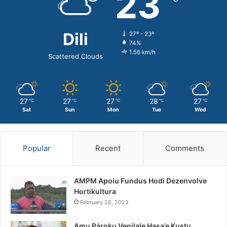
23
Dili
27º - 23º
74%
1.56 km/h
Scattered Clouds
27
27
27
28
27
℃
℃
℃
℃
℃
Sat
Sun
Mon
Tue
Wed
Popular
Recent
Comments
AMPM Apoiu Fundus Hodi Dezenvolve
Hortikultura
February 28, 2023
Amu Pároku Venilale Hasa’e Kustu