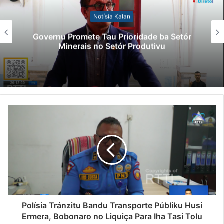
Notísia Kala
n
Lei Siberseguransa Aj
oridade ba Setór
Polisiál Kaptura Autó
 Produtivu
Paradeiru Iha Est
Polísia Tránzitu Bandu Transporte Públiku Husi
Ermera, Bobonaro no Liquiça Para Iha Tasi Tolu