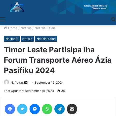
Menu
Home
/
Notísia
/
Notísia Kalan
Nasionál
Notísia
Notísia Kalan
Timor Leste Partisipa Iha
Forum Transporte Aéreo Ázia
Pasífiku 2024
N. freitas
Send
September 19, 2024
an
Last Updated: September 19, 2024
30
email
Facebook
Twitter
Messenger
WhatsApp
Telegram
Share via Email