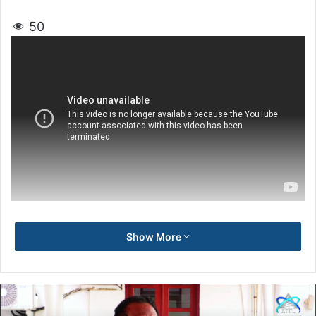
50
Show More