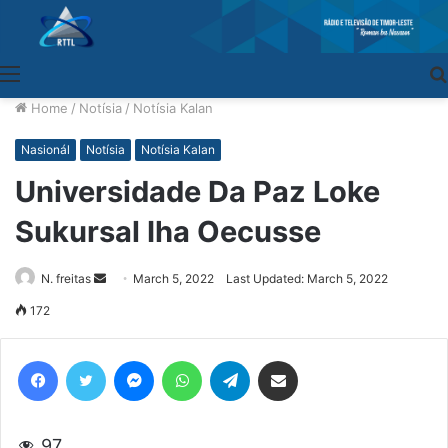
Menu
Home
/
Notísia
/
Notísia Kalan
Nasionál
Notísia
Notísia Kalan
Universidade Da Paz Loke
Sukursal Iha Oecusse
N. freitas
Send
March 5, 2022
Last Updated: March 5, 2022
an
172
email
Facebook
Twitter
Messenger
WhatsApp
Telegram
Share via Email
97