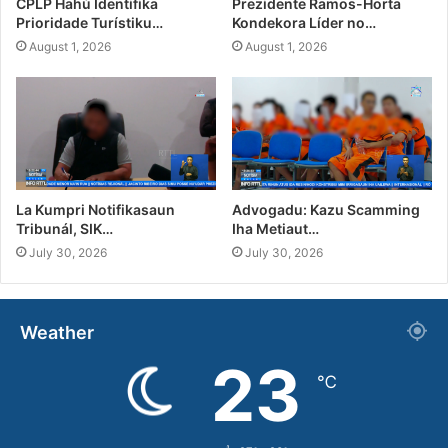
CPLP Hahú Identifika
Prezidente Ramos-Horta
Prioridade Turístiku…
Kondekora Líder no…
August 1, 2026
August 1, 2026
La Kumpri Notifikasaun
Advogadu: Kazu Scamming
Tribunál, SIK…
Iha Metiaut…
July 30, 2026
July 30, 2026
Weather
23
℃