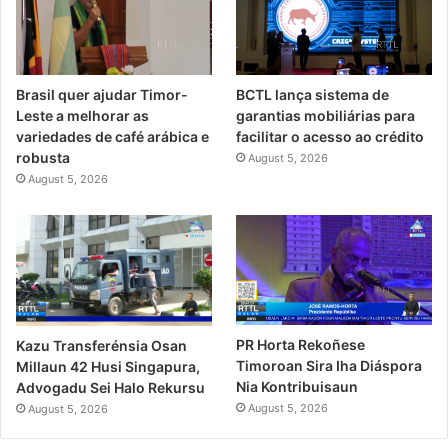
Brasil quer ajudar Timor-
BCTL lança sistema de
Leste a melhorar as
garantias mobiliárias para
variedades de café arábica e
facilitar o acesso ao crédito
robusta
August 5, 2026
August 5, 2026
PR Horta Rekoñese
Kazu Transferénsia Osan
Timoroan Sira Iha Diáspora
Millaun 42 Husi Singapura,
Nia Kontribuisaun
Advogadu Sei Halo Rekursu
August 5, 2026
August 5, 2026