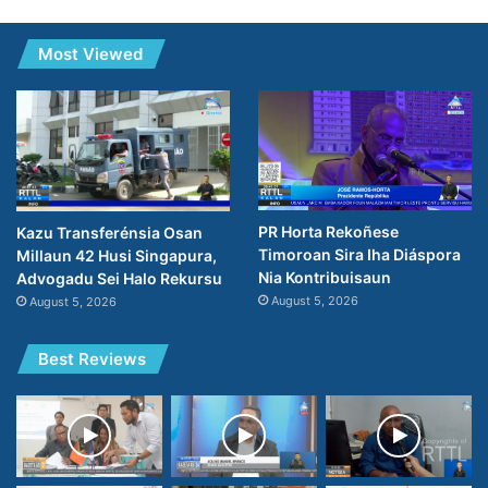
Most Viewed
PR Horta Rekoñese
Kazu Transferénsia Osan
Timoroan Sira Iha Diáspora
Millaun 42 Husi Singapura,
Nia Kontribuisaun
Advogadu Sei Halo Rekursu
August 5, 2026
August 5, 2026
Best Reviews