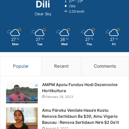
Dili
27º - 23º
79%
2.03 km/h
Clear Sky
27
27
28
27
27
℃
℃
℃
℃
℃
Mon
Tue
Wed
Thu
Fri
Popular
Recent
Comments
AMPM Apoiu Fundus Hodi Dezenvolve
Hortikultura
February 28, 2023
Amu Pároku Venilale Hasa’e Kustu
Renova Sertidaun Ba $30, Amu Vigario
Baucau : Renova Sertidaun Ne’e $2 De’it
August 8, 2022