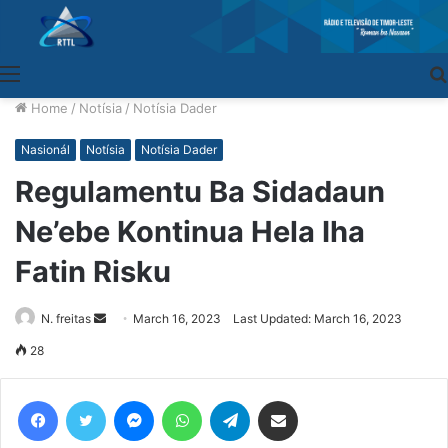
Menu
Home
/
Notísia
/
Notísia Dader
Nasionál
Notísia
Notísia Dader
Regulamentu Ba Sidadaun
Ne’ebe Kontinua Hela Iha
Fatin Risku
N. freitas
Send
March 16, 2023
Last Updated: March 16, 2023
an
28
email
Facebook
Twitter
Messenger
WhatsApp
Telegram
Share via Email