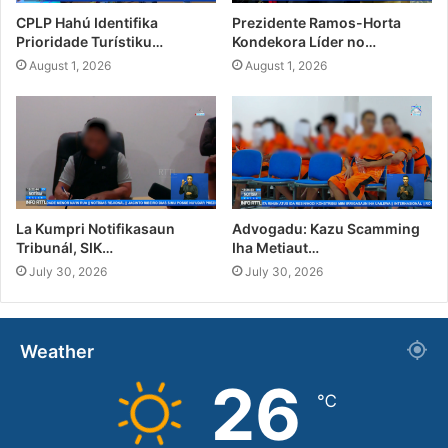
CPLP Hahú Identifika
Prezidente Ramos-Horta
Prioridade Turístiku…
Kondekora Líder no…
August 1, 2026
August 1, 2026
La Kumpri Notifikasaun
Advogadu: Kazu Scamming
Tribunál, SIK…
Iha Metiaut…
July 30, 2026
July 30, 2026
Weather
26
℃