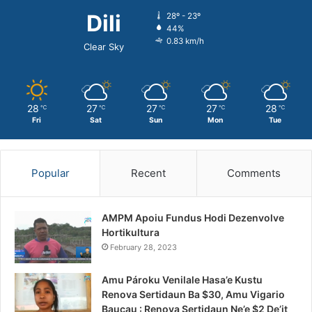
Dili
28º - 23º
44%
0.83 km/h
Clear Sky
28
27
27
27
28
℃
℃
℃
℃
℃
Fri
Sat
Sun
Mon
Tue
Popular
Recent
Comments
AMPM Apoiu Fundus Hodi Dezenvolve
Hortikultura
February 28, 2023
Amu Pároku Venilale Hasa’e Kustu
Renova Sertidaun Ba $30, Amu Vigario
Baucau : Renova Sertidaun Ne’e $2 De’it