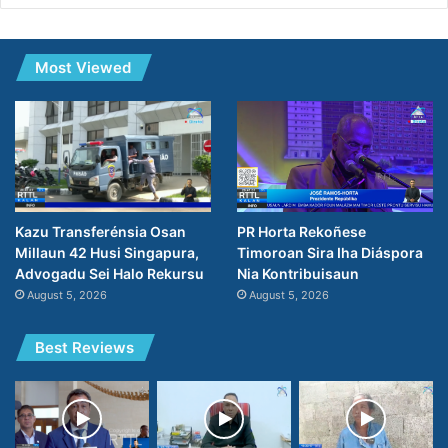
Most Viewed
PR Horta Rekoñese
Kazu Transferénsia Osan
Timoroan Sira Iha Diáspora
Millaun 42 Husi Singapura,
Nia Kontribuisaun
Advogadu Sei Halo Rekursu
August 5, 2026
August 5, 2026
Best Reviews