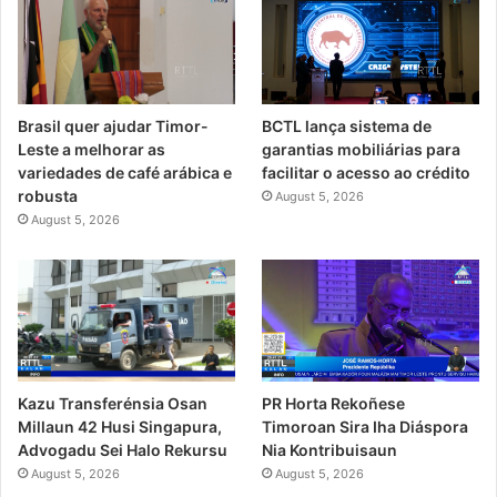
Brasil quer ajudar Timor-
BCTL lança sistema de
Leste a melhorar as
garantias mobiliárias para
variedades de café arábica e
facilitar o acesso ao crédito
robusta
August 5, 2026
August 5, 2026
PR Horta Rekoñese
Kazu Transferénsia Osan
Timoroan Sira Iha Diáspora
Millaun 42 Husi Singapura,
Nia Kontribuisaun
Advogadu Sei Halo Rekursu
August 5, 2026
August 5, 2026