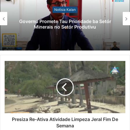
Notísia Kalan
Lei Siberseguransa Ajuda Autoridade
Polisiál Kaptura Autór Kriminozu ho
Paradeiru Iha Estranjeiru
Presiza Re-Ativa Atividade Limpeza Jeral Fim De
Semana