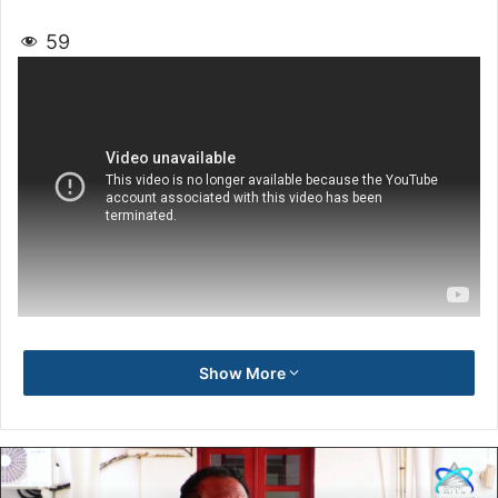
59
Show More