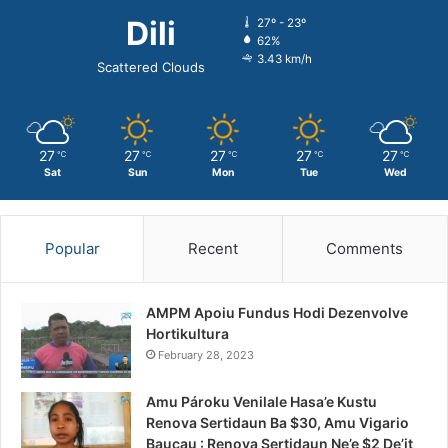
Dili
27º - 23º
62%
3.43 km/h
Scattered Clouds
27
27
27
27
27
℃
℃
℃
℃
℃
Sat
Sun
Mon
Tue
Wed
Popular
Recent
Comments
AMPM Apoiu Fundus Hodi Dezenvolve
Hortikultura
February 28, 2023
Amu Pároku Venilale Hasa’e Kustu
Renova Sertidaun Ba $30, Amu Vigario
Baucau : Renova Sertidaun Ne’e $2 De’it