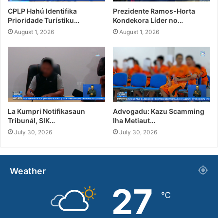
CPLP Hahú Identifika
Prezidente Ramos-Horta
Prioridade Turístiku…
Kondekora Líder no…
August 1, 2026
August 1, 2026
La Kumpri Notifikasaun
Advogadu: Kazu Scamming
Tribunál, SIK…
Iha Metiaut…
July 30, 2026
July 30, 2026
Weather
27
℃