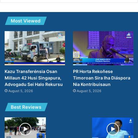
Most Viewed
PR Horta Rekoñese
Kazu Transferénsia Osan
Timoroan Sira Iha Diáspora
Millaun 42 Husi Singapura,
Nia Kontribuisaun
Advogadu Sei Halo Rekursu
August 5, 2026
August 5, 2026
Best Reviews