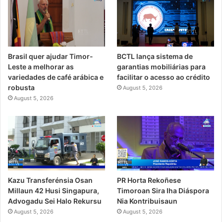
Brasil quer ajudar Timor-
BCTL lança sistema de
Leste a melhorar as
garantias mobiliárias para
variedades de café arábica e
facilitar o acesso ao crédito
robusta
August 5, 2026
August 5, 2026
PR Horta Rekoñese
Kazu Transferénsia Osan
Timoroan Sira Iha Diáspora
Millaun 42 Husi Singapura,
Nia Kontribuisaun
Advogadu Sei Halo Rekursu
August 5, 2026
August 5, 2026