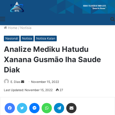
Menu
Home
/
Notísia
Nasionál
Notísia
Notísia Kalan
Analize Mediku Hatudu
Xanana Gusmão Iha Saude
Diak
E. Dias
Send
November 15, 2022
an
Last Updated: November 15, 2022
27
email
Facebook
Twitter
Messenger
WhatsApp
Telegram
Share via Email