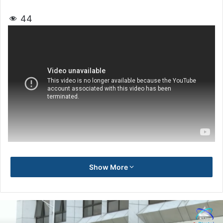
44
Show More