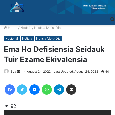
Menu
Home
/
Notísia
/
Notísia Meiu-Dia
Nasionál
Notísia
Notísia Meiu-Dia
Ema Ho Defisiensia Seidauk
Tuir Ezame Ekivalensia
Zya
Send
August 24, 2022
Last Updated: August 24, 2022
40
an
email
Facebook
Twitter
Messenger
WhatsApp
Telegram
Share via Email
92