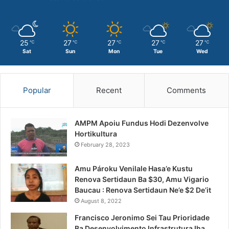
25
27
27
27
27
℃
℃
℃
℃
℃
Sat
Sun
Mon
Tue
Wed
Popular
Recent
Comments
AMPM Apoiu Fundus Hodi Dezenvolve
Hortikultura
February 28, 2023
Amu Pároku Venilale Hasa’e Kustu
Renova Sertidaun Ba $30, Amu Vigario
Baucau : Renova Sertidaun Ne’e $2 De’it
August 8, 2022
Francisco Jeronimo Sei Tau Prioridade
Ba Desenvolvimento Infrastrutura Iha