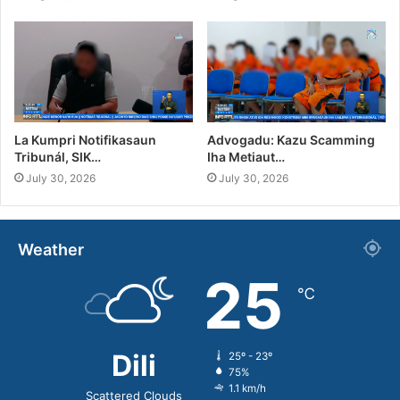
La Kumpri Notifikasaun
Advogadu: Kazu Scamming
Tribunál, SIK…
Iha Metiaut…
July 30, 2026
July 30, 2026
Weather
25
℃
Dili
25º - 23º
75%
1.1 km/h
Scattered Clouds