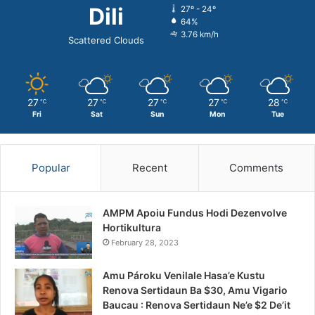
Dili
27º - 24º
64%
3.76 km/h
Scattered Clouds
27
27
27
27
28
℃
℃
℃
℃
℃
Fri
Sat
Sun
Mon
Tue
Popular
Recent
Comments
AMPM Apoiu Fundus Hodi Dezenvolve
Hortikultura
February 28, 2023
Amu Pároku Venilale Hasa’e Kustu
Renova Sertidaun Ba $30, Amu Vigario
Baucau : Renova Sertidaun Ne’e $2 De’it