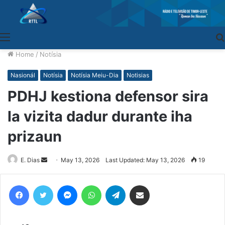
Menu
Home
/
Notísia
Nasionál
Notísia
Notísia Meiu-Dia
Notisias
PDHJ kestiona defensor sira
la vizita dadur durante iha
prizaun
E. Dias
Send
May 13, 2026
Last Updated: May 13, 2026
19
an
email
Facebook
Twitter
Messenger
WhatsApp
Telegram
Share via Email