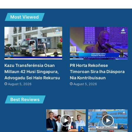
Most Viewed
PR Horta Rekoñese
Kazu Transferénsia Osan
Timoroan Sira Iha Diáspora
Millaun 42 Husi Singapura,
Nia Kontribuisaun
Advogadu Sei Halo Rekursu
August 5, 2026
August 5, 2026
Best Reviews