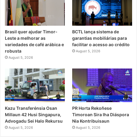
Brasil quer ajudar Timor-
BCTL lança sistema de
Leste a melhorar as
garantias mobiliárias para
variedades de café arábica e
facilitar o acesso ao crédito
robusta
August 5, 2026
August 5, 2026
PR Horta Rekoñese
Kazu Transferénsia Osan
Timoroan Sira Iha Diáspora
Millaun 42 Husi Singapura,
Nia Kontribuisaun
Advogadu Sei Halo Rekursu
August 5, 2026
August 5, 2026