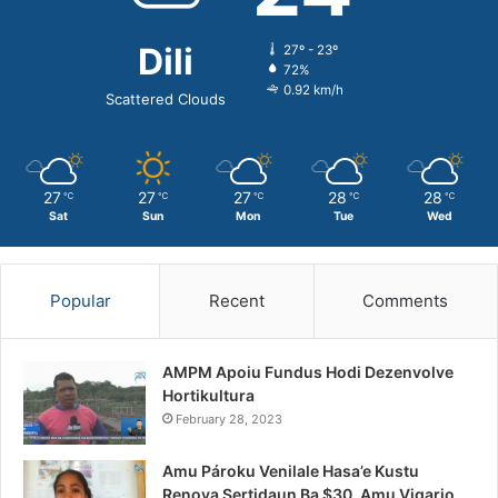
Dili
27º - 23º
72%
0.92 km/h
Scattered Clouds
27
27
27
28
28
℃
℃
℃
℃
℃
Sat
Sun
Mon
Tue
Wed
Popular
Recent
Comments
AMPM Apoiu Fundus Hodi Dezenvolve
Hortikultura
February 28, 2023
Amu Pároku Venilale Hasa’e Kustu
Renova Sertidaun Ba $30, Amu Vigario