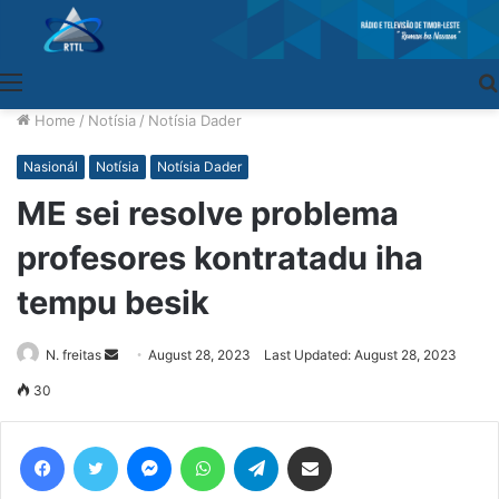
Menu
Home
/
Notísia
/
Notísia Dader
Nasionál
Notísia
Notísia Dader
ME sei resolve problema
profesores kontratadu iha
tempu besik
N. freitas
Send
August 28, 2023
Last Updated: August 28, 2023
an
30
email
Facebook
Twitter
Messenger
WhatsApp
Telegram
Share via Email