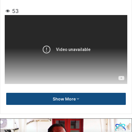
53
Show More