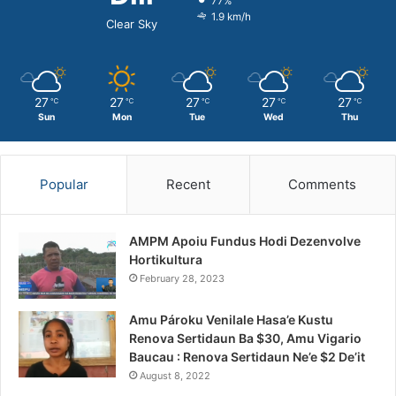
77%
1.9 km/h
Clear Sky
27
27
27
27
27
℃
℃
℃
℃
℃
Sun
Mon
Tue
Wed
Thu
Popular
Recent
Comments
AMPM Apoiu Fundus Hodi Dezenvolve
Hortikultura
February 28, 2023
Amu Pároku Venilale Hasa’e Kustu
Renova Sertidaun Ba $30, Amu Vigario
Baucau : Renova Sertidaun Ne’e $2 De’it
August 8, 2022