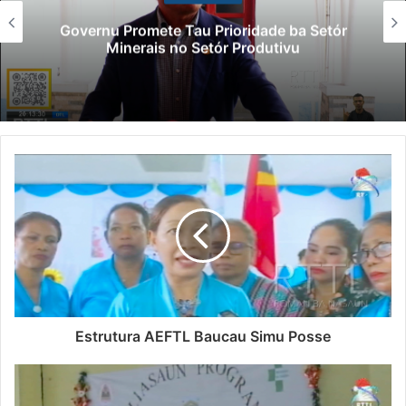
Governu Promete Tau Prioridade ba Setór
Minerais no Setór Produtivu
Estrutura AEFTL Baucau Simu Posse