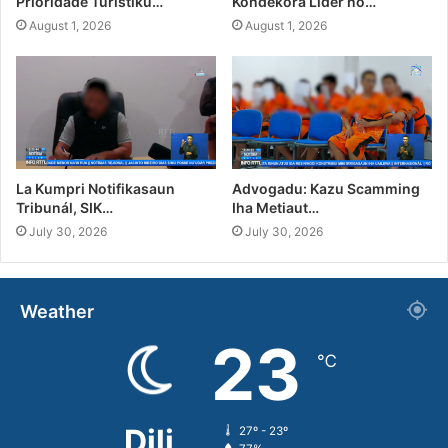
Prioridade Turístiku…
Kondekora Líder no…
August 1, 2026
August 1, 2026
La Kumpri Notifikasaun
Advogadu: Kazu Scamming
Tribunál, SIK…
Iha Metiaut…
July 30, 2026
July 30, 2026
Weather
23
℃
Dili
27º - 23º