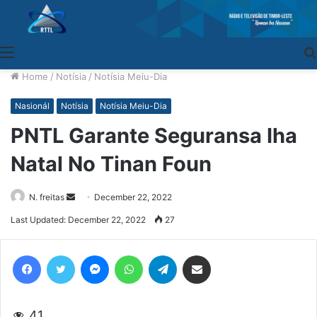
Menu
Home
/
Notísia
/
Notísia Meiu-Dia
Nasionál
Notísia
Notísia Meiu-Dia
PNTL Garante Seguransa Iha
Natal No Tinan Foun
N. freitas
Send
December 22, 2022
an
Last Updated: December 22, 2022
27
email
Facebook
Twitter
Messenger
WhatsApp
Telegram
Share via Email
41