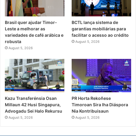
Brasil quer ajudar Timor-
BCTL lança sistema de
Leste a melhorar as
garantias mobiliárias para
variedades de café arábica e
facilitar o acesso ao crédito
robusta
August 5, 2026
August 5, 2026
PR Horta Rekoñese
Kazu Transferénsia Osan
Timoroan Sira Iha Diáspora
Millaun 42 Husi Singapura,
Nia Kontribuisaun
Advogadu Sei Halo Rekursu
August 5, 2026
August 5, 2026