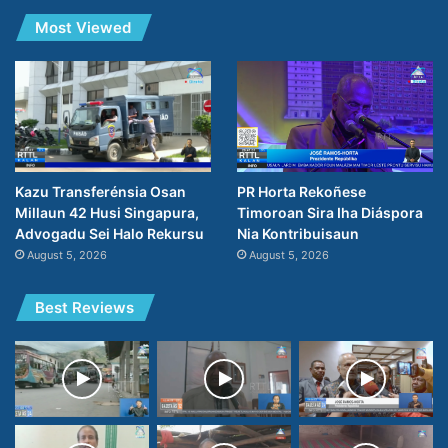
Most Viewed
PR Horta Rekoñese
Kazu Transferénsia Osan
Timoroan Sira Iha Diáspora
Millaun 42 Husi Singapura,
Nia Kontribuisaun
Advogadu Sei Halo Rekursu
August 5, 2026
August 5, 2026
Best Reviews