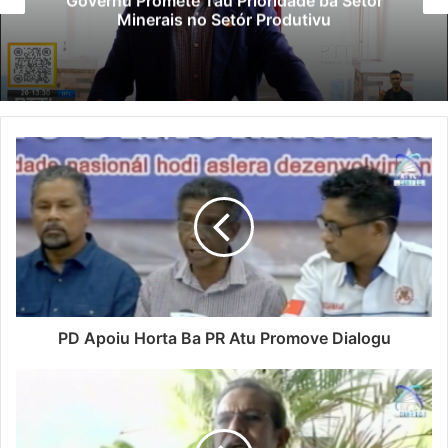
Governu Promete Tau Prioridade ba Setór
Minerais no Setór Produtivu
PD Apoiu Horta Ba PR Atu Promove Dialogu