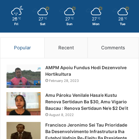
26
27
27
27
28
℃
℃
℃
℃
℃
Fri
Sat
Sun
Mon
Tue
Popular
Recent
Comments
AMPM Apoiu Fundus Hodi Dezenvolve
Hortikultura
February 28, 2023
Amu Pároku Venilale Hasa’e Kustu
Renova Sertidaun Ba $30, Amu Vigario
Baucau : Renova Sertidaun Ne’e $2 De’it
August 8, 2022
Francisco Jeronimo Sei Tau Prioridade
Ba Desenvolvimento Infrastrutura Iha
Futebol Hafoin Re-Eleitu Ba Presidente