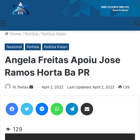
Menu
Home
/
Notísia
/
Notísia Kalan
Nasionál
Notísia
Notísia Kalan
Angela Freitas Apoiu Jose
Ramos Horta Ba PR
N. freitas
Send
April 2, 2022
Last Updated: April 2, 2022
139
an
email
Facebook
Twitter
Messenger
WhatsApp
Telegram
Share via Email
129