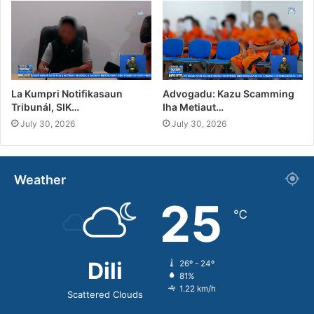
La Kumpri Notifikasaun
Advogadu: Kazu Scamming
Tribunál, SIK…
Iha Metiaut…
July 30, 2026
July 30, 2026
Weather
25
℃
Dili
26º - 24º
81%
1.22 km/h
Scattered Clouds