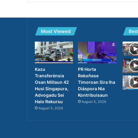
Most Viewed
Bes
PR Horta
Kazu
Rekoñese
Transferénsia
Timoroan Sira Iha
Osan Millaun 42
Diáspora Nia
Husi Singapura,
Kontribuisaun
Advogadu Sei
Halo Rekursu
August 5, 2026
August 5, 2026