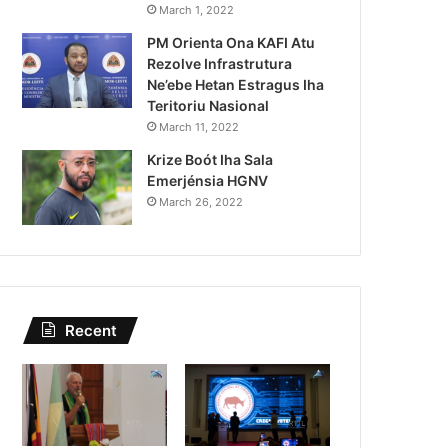
Governu Promete Tau Prio
March 1, 2022
PM Orienta Ona KAFI Atu
Minerais no Setór P
Rezolve Infrastrutura
Ne’ebe Hetan Estragus Iha
Teritoriu Nasional
March 11, 2022
Krize Boót Iha Sala
Emerjénsia HGNV
March 26, 2022
Recent