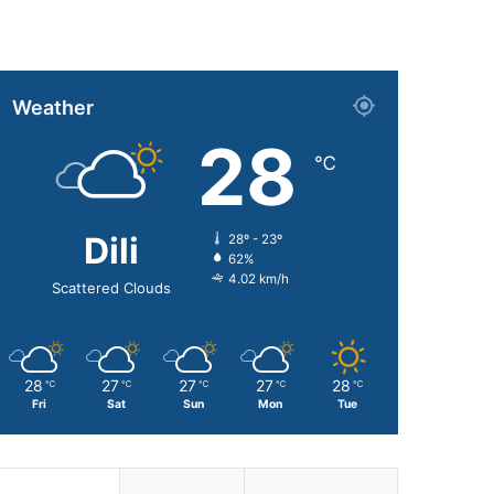
Weather
28
℃
Dili
28º - 23º
62%
4.02 km/h
Scattered Clouds
28
27
27
27
28
℃
℃
℃
℃
℃
Fri
Sat
Sun
Mon
Tue