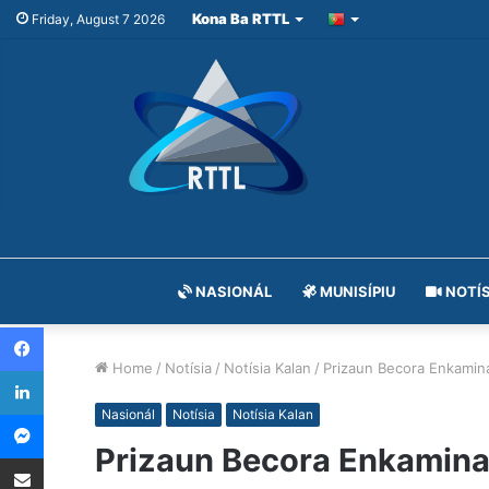
Kona Ba RTTL
Friday, August 7 2026
NASIONÁL
MUNISÍPIU
NOTÍS
Facebook
Home
/
Notísia
/
Notísia Kalan
/
Prizaun Becora Enkamina
LinkedIn
Messenger
Nasionál
Notísia
Notísia Kalan
Prizaun Becora Enkamina 
Share via Email