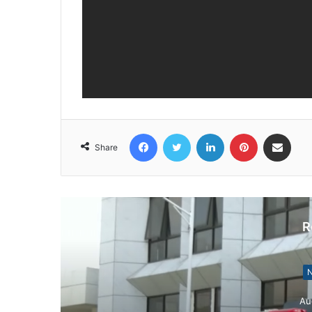
Facebook
Twitter
LinkedIn
Pinterest
Share via Email
Share
R
N
Au