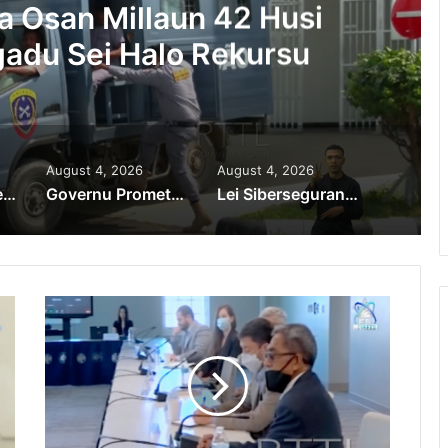
moroan Sira Iha Diáspora
ntribuisaun
August 4, 2026
August 4, 2026
PR Horta Rekoñese Timoroan Sira Iha Diáspora Nia Kontribuisaun
Governu Promete Tau Prioridade ba Setór Minerais no Setór Produtivu
Lei Siberseguransa Ajuda Autoridade Polisiál Kaptura Autór Kriminozu ho Paradeiru Iha Estranjeiru