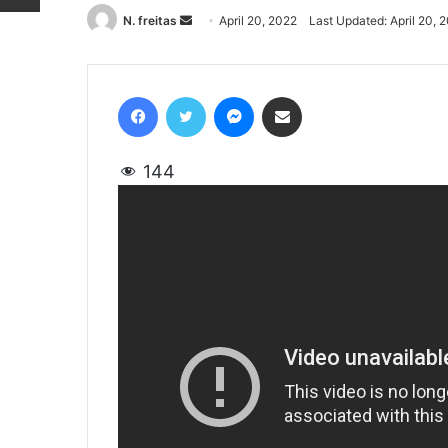
N. freitas
Send
April 20, 2022
Last Updated: April 20, 
an
email
Facebook
Twitter
Messenger
Share via Email
144