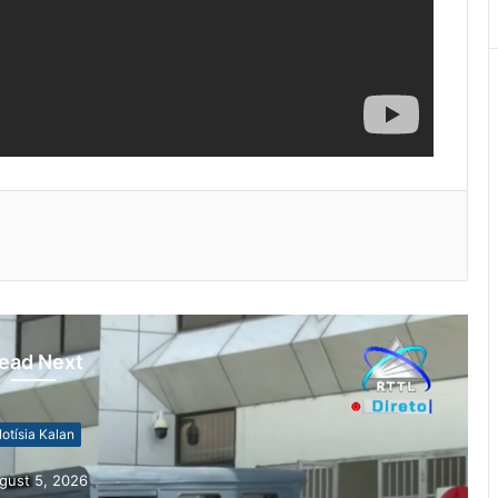
ead Next
otísia Kalan
gust 5, 2026