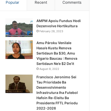
Popular
Recent
Comments
AMPM Apoiu Fundus Hodi
Dezenvolve Hortikultura
February 28, 2023
Amu Pároku Venilale
Hasa’e Kustu Renova
Sertidaun Ba $30, Amu
Vigario Baucau : Renova
Sertidaun Ne’e $2 De’it
August 8, 2022
Francisco Jeronimo Sei
Tau Prioridade Ba
Desenvolvimento
Infrastrutura Iha Futebol
Notísia Kalan
Hafoin Re-Eleitu Ba
Presidente FFTL Periodu
August 4, 2026
2022-2026