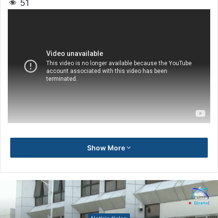
51
Show More