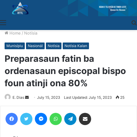
Menu
Home
/
Notísia
Munisípiu
Nasionál
Notísia
Notísia Kalan
Preparasaun fatin ba
ordenasaun episcopal bispo
foun atinji ona 80%
E. Dias
Send
July 15, 2023
Last Updated: July 15, 2023
25
an
email
Facebook
Twitter
Messenger
WhatsApp
Telegram
Share via Email