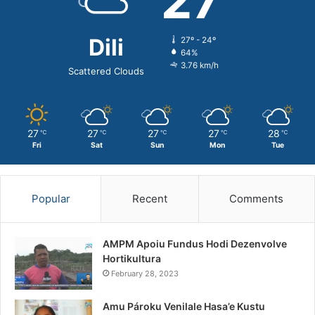
27
Dili
27º - 24º
64%
3.76 km/h
Scattered Clouds
27
27
27
27
28
℃
℃
℃
℃
℃
Fri
Sat
Sun
Mon
Tue
Popular
Recent
Comments
AMPM Apoiu Fundus Hodi Dezenvolve
Hortikultura
February 28, 2023
Amu Pároku Venilale Hasa’e Kustu