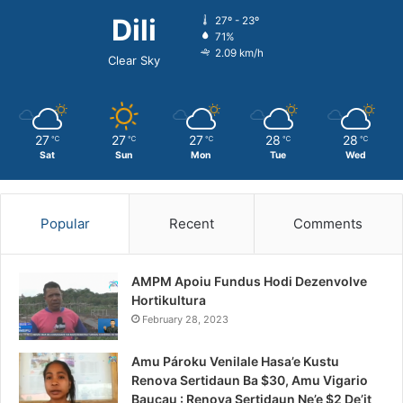
Dili
27º - 23º
71%
2.09 km/h
Clear Sky
27
27
27
28
28
℃
℃
℃
℃
℃
Sat
Sun
Mon
Tue
Wed
Popular
Recent
Comments
AMPM Apoiu Fundus Hodi Dezenvolve
Hortikultura
February 28, 2023
Amu Pároku Venilale Hasa’e Kustu
Renova Sertidaun Ba $30, Amu Vigario
Baucau : Renova Sertidaun Ne’e $2 De’it