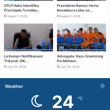
CPLP Hahú Identifika
Prezidente Ramos-Horta
Prioridade Turístiku…
Kondekora Líder no…
August 1, 2026
August 1, 2026
La Kumpri Notifikasaun
Advogadu: Kazu Scamming
Tribunál, SIK…
Iha Metiaut…
July 30, 2026
July 30, 2026
Weather
24
℃