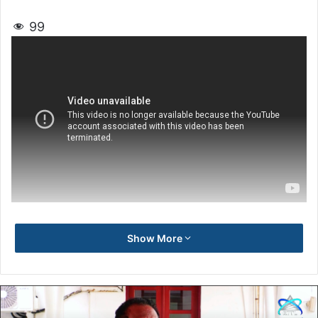
99
Show More