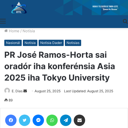
Menu
Home
/
Notísia
Nasionál
Notísia
Notísia Dader
Notisias
PR José Ramos-Horta sai
oradór iha konferénsia Asia
2025 iha Tokyo University
E. Dias
Send
August 25, 2025
Last Updated: August 25, 2025
an
89
email
Facebook
Twitter
Messenger
WhatsApp
Telegram
Share via Email