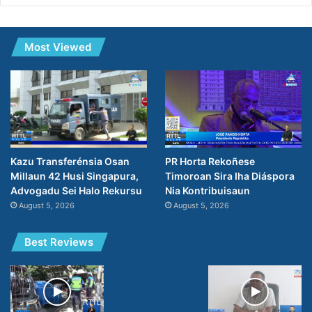
Most Viewed
PR Horta Rekoñese
Kazu Transferénsia Osan
Timoroan Sira Iha Diáspora
Millaun 42 Husi Singapura,
Nia Kontribuisaun
Advogadu Sei Halo Rekursu
August 5, 2026
August 5, 2026
Best Reviews