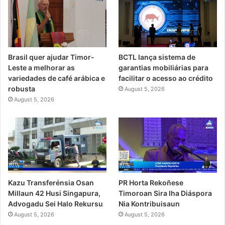
Brasil quer ajudar Timor-
BCTL lança sistema de
Leste a melhorar as
garantias mobiliárias para
variedades de café arábica e
facilitar o acesso ao crédito
robusta
August 5, 2026
August 5, 2026
PR Horta Rekoñese
Kazu Transferénsia Osan
Timoroan Sira Iha Diáspora
Millaun 42 Husi Singapura,
Nia Kontribuisaun
Advogadu Sei Halo Rekursu
August 5, 2026
August 5, 2026