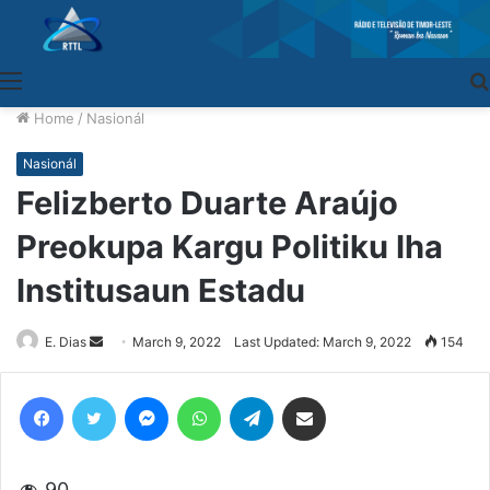
Menu
Home
/
Nasionál
Nasionál
Felizberto Duarte Araújo
Preokupa Kargu Politiku Iha
Institusaun Estadu
E. Dias
Send
March 9, 2022
Last Updated: March 9, 2022
154
an
email
Facebook
Twitter
Messenger
WhatsApp
Telegram
Share via Email
90