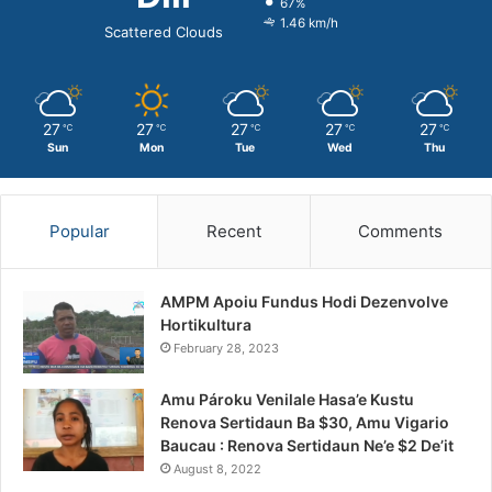
67%
1.46 km/h
Scattered Clouds
27
27
27
27
27
℃
℃
℃
℃
℃
Sun
Mon
Tue
Wed
Thu
Popular
Recent
Comments
AMPM Apoiu Fundus Hodi Dezenvolve
Hortikultura
February 28, 2023
Amu Pároku Venilale Hasa’e Kustu
Renova Sertidaun Ba $30, Amu Vigario
Baucau : Renova Sertidaun Ne’e $2 De’it
August 8, 2022