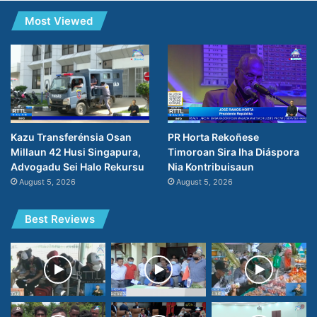
Most Viewed
PR Horta Rekoñese
Kazu Transferénsia Osan
Timoroan Sira Iha Diáspora
Millaun 42 Husi Singapura,
Nia Kontribuisaun
Advogadu Sei Halo Rekursu
August 5, 2026
August 5, 2026
Best Reviews