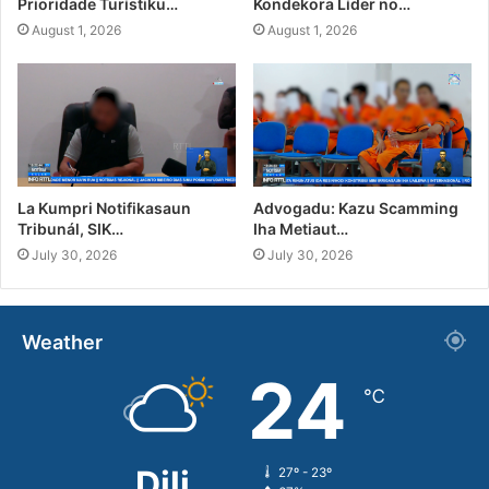
Prioridade Turístiku…
Kondekora Líder no…
August 1, 2026
August 1, 2026
La Kumpri Notifikasaun
Advogadu: Kazu Scamming
Tribunál, SIK…
Iha Metiaut…
July 30, 2026
July 30, 2026
Weather
24
℃
Dili
27º - 23º