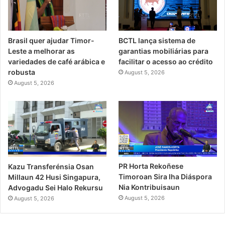
Brasil quer ajudar Timor-
BCTL lança sistema de
Leste a melhorar as
garantias mobiliárias para
variedades de café arábica e
facilitar o acesso ao crédito
robusta
August 5, 2026
August 5, 2026
PR Horta Rekoñese
Kazu Transferénsia Osan
Timoroan Sira Iha Diáspora
Millaun 42 Husi Singapura,
Nia Kontribuisaun
Advogadu Sei Halo Rekursu
August 5, 2026
August 5, 2026