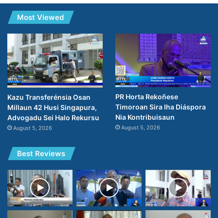
Most Viewed
PR Horta Rekoñese
Kazu Transferénsia Osan
Timoroan Sira Iha Diáspora
Millaun 42 Husi Singapura,
Nia Kontribuisaun
Advogadu Sei Halo Rekursu
August 5, 2026
August 5, 2026
Best Reviews