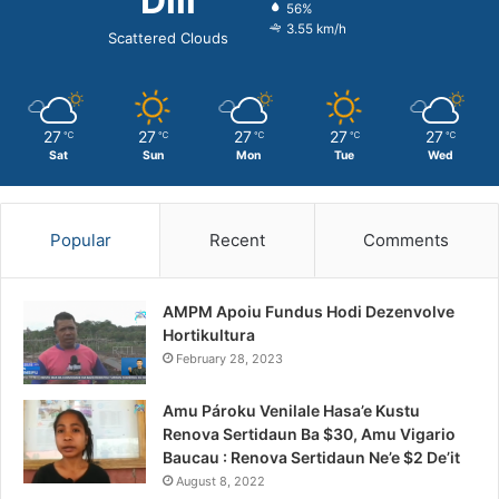
Dili
56%
3.55 km/h
Scattered Clouds
27
27
27
27
27
℃
℃
℃
℃
℃
Sat
Sun
Mon
Tue
Wed
Popular
Recent
Comments
AMPM Apoiu Fundus Hodi Dezenvolve
Hortikultura
February 28, 2023
Amu Pároku Venilale Hasa’e Kustu
Renova Sertidaun Ba $30, Amu Vigario
Baucau : Renova Sertidaun Ne’e $2 De’it
August 8, 2022