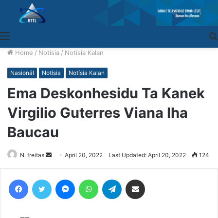
Menu
Home
/
Notísia
/
Notísia Kalan
Nasionál
Notísia
Notísia Kalan
Ema Deskonhesidu Ta Kanek
Virgilio Guterres Viana Iha
Baucau
N. freitas
Send
April 20, 2022
Last Updated: April 20, 2022
124
an
email
Facebook
Twitter
Messenger
WhatsApp
Telegram
Share via Email