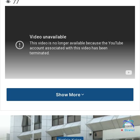
77
Show More
Notísia Kalan