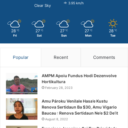
3.95 km/h
Clear Sky
28
27
27
27
28
℃
℃
℃
℃
℃
Fri
Sat
Sun
Mon
Tue
Popular
Recent
Comments
AMPM Apoiu Fundus Hodi Dezenvolve
Hortikultura
February 28, 2023
Amu Pároku Venilale Hasa’e Kustu
Renova Sertidaun Ba $30, Amu Vigario
Baucau : Renova Sertidaun Ne’e $2 De’it
August 8, 2022