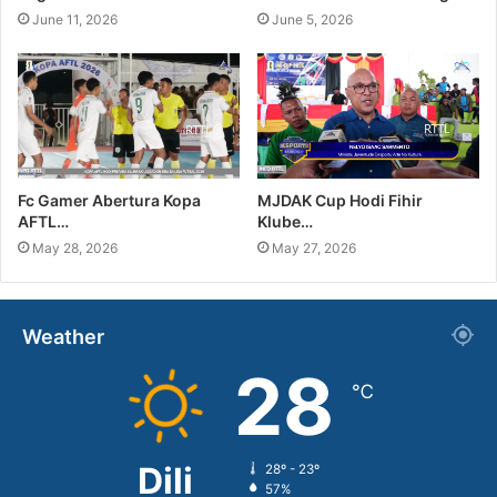
June 11, 2026
June 5, 2026
Fc Gamer Abertura Kopa
MJDAK Cup Hodi Fihir
AFTL…
Klube…
May 28, 2026
May 27, 2026
Weather
28
℃
Dili
28º - 23º
57%