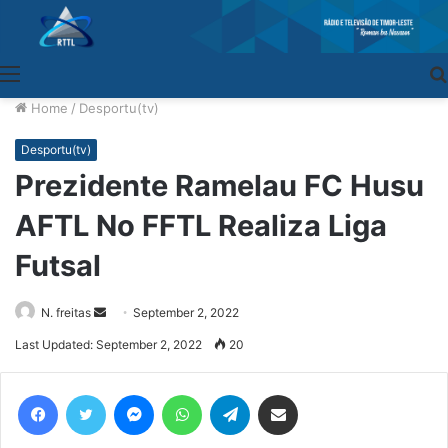
Menu
Home
/
Desportu(tv)
Desportu(tv)
Prezidente Ramelau FC Husu
AFTL No FFTL Realiza Liga
Futsal
N. freitas
Send
September 2, 2022
an
Last Updated: September 2, 2022
20
email
Facebook
Twitter
Messenger
WhatsApp
Telegram
Share via Email