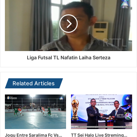
Liga Futsal TL Nafatin Laiha Serteza
Related Articles
Jogu Entre Saralima Fc Vs…
TT Sei Halo Live Streming…