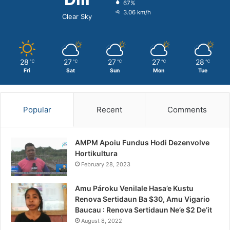
67%
3.06 km/h
Clear Sky
28
27
27
27
28
℃
℃
℃
℃
℃
Fri
Sat
Sun
Mon
Tue
Popular
Recent
Comments
AMPM Apoiu Fundus Hodi Dezenvolve
Hortikultura
February 28, 2023
Amu Pároku Venilale Hasa’e Kustu
Renova Sertidaun Ba $30, Amu Vigario
Baucau : Renova Sertidaun Ne’e $2 De’it
August 8, 2022