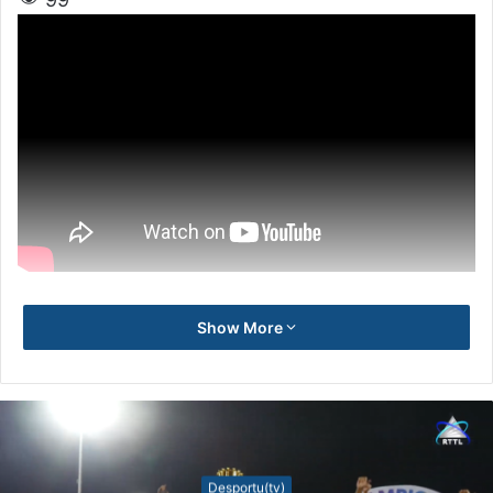
Show More
Desportu(tv)