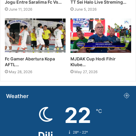
Jogu Entre Saralima Fc Vs…
TT Sei Halo Live Streming…
June 11, 2026
June 5, 2026
Fc Gamer Abertura Kopa
MJDAK Cup Hodi Fihir
AFTL…
Klube…
May 28, 2026
May 27, 2026
Weather
22
℃
Dili
28º - 22º