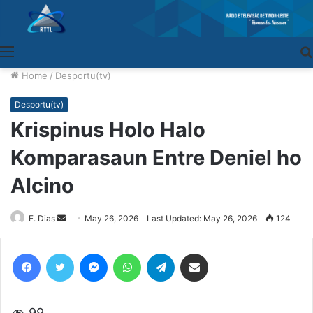
Menu
Home
/
Desportu(tv)
Desportu(tv)
Krispinus Holo Halo
Komparasaun Entre Deniel ho
Alcino
E. Dias
Send
May 26, 2026
Last Updated: May 26, 2026
124
an
email
Facebook
Twitter
Messenger
WhatsApp
Telegram
Share via Email
99