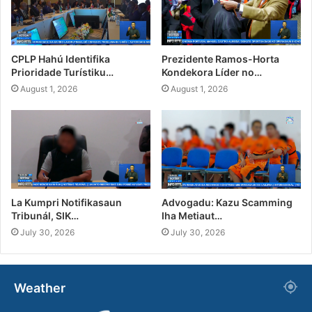
CPLP Hahú Identifika
Prezidente Ramos-Horta
Prioridade Turístiku…
Kondekora Líder no…
August 1, 2026
August 1, 2026
La Kumpri Notifikasaun
Advogadu: Kazu Scamming
Tribunál, SIK…
Iha Metiaut…
July 30, 2026
July 30, 2026
Weather