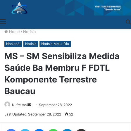
Menu
Home
/
Notísia
Nasionál
Notísia
Notísia Meiu-Dia
MS – SM Sensibiliza Medida
Saúde Ba Membru F FDTL
Komponente Terrestre
Baucau
N. freitas
Send
September 28, 2022
an
Last Updated: September 28, 2022
52
email
Facebook
Twitter
Messenger
WhatsApp
Telegram
Share via Email