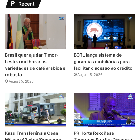
Recent
Brasil quer ajudar Timor-
BCTL lança sistema de
Leste a melhorar as
garantias mobiliárias para
variedades de café arábica e
facilitar o acesso ao crédito
robusta
August 5, 2026
August 5, 2026
PR Horta Rekoñese
Kazu Transferénsia Osan
Timoroan Sira Iha Diáspora
Millaun 42 Husi Singapura,