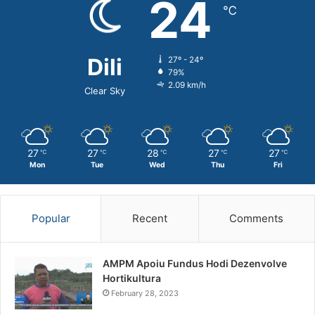
24
℃
Dili
27º - 24º
79%
2.09 km/h
Clear Sky
27
27
28
27
27
℃
℃
℃
℃
℃
Mon
Tue
Wed
Thu
Fri
Popular
Recent
Comments
AMPM Apoiu Fundus Hodi Dezenvolve
Hortikultura
February 28, 2023