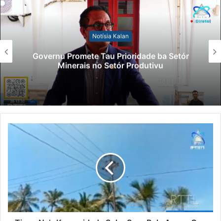
Notísia Kalan
Lei Siberseguransa Ajuda Autoridade
Polisiál Kaptura Autór Kriminozu ho
Paradeiru Iha Estranjeiru