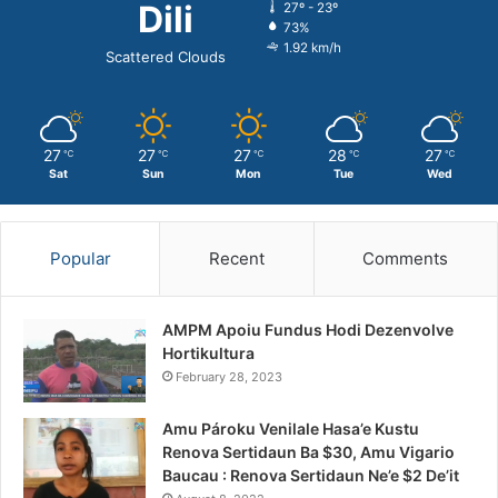
Dili
27º - 23º
73%
1.92 km/h
Scattered Clouds
27
27
27
28
27
℃
℃
℃
℃
℃
Sat
Sun
Mon
Tue
Wed
Popular
Recent
Comments
AMPM Apoiu Fundus Hodi Dezenvolve
Hortikultura
February 28, 2023
Amu Pároku Venilale Hasa’e Kustu
Renova Sertidaun Ba $30, Amu Vigario
Baucau : Renova Sertidaun Ne’e $2 De’it