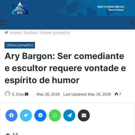
Menu
Home
/
Notísia
/
Último jornal(tv)
Último jornal(tv)
Ary Bargon: Ser comediante
e escultor requere vontade e
espírito de humor
E. Dias
Send
May 26, 2026
Last Updated: May 26, 2026
7
an
email
Facebook
Twitter
Messenger
WhatsApp
Telegram
Share via Email
14