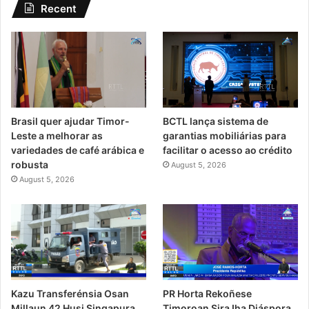
Recent
Brasil quer ajudar Timor-
BCTL lança sistema de
Leste a melhorar as
garantias mobiliárias para
variedades de café arábica e
facilitar o acesso ao crédito
robusta
August 5, 2026
August 5, 2026
PR Horta Rekoñese
Kazu Transferénsia Osan
Timoroan Sira Iha Diáspora
Millaun 42 Husi Singapura,