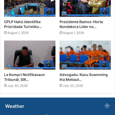
CPLP Hahú Identifika
Prezidente Ramos-Horta
Prioridade Turístiku…
Kondekora Líder no…
August 1, 2026
August 1, 2026
La Kumpri Notifikasaun
Advogadu: Kazu Scamming
Tribunál, SIK…
Iha Metiaut…
July 30, 2026
July 30, 2026
Weather