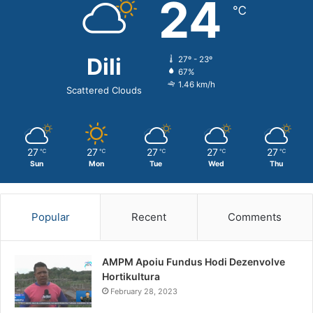
24
℃
Dili
27º - 23º
67%
1.46 km/h
Scattered Clouds
27
27
27
27
27
℃
℃
℃
℃
℃
Sun
Mon
Tue
Wed
Thu
Popular
Recent
Comments
AMPM Apoiu Fundus Hodi Dezenvolve
Hortikultura
February 28, 2023