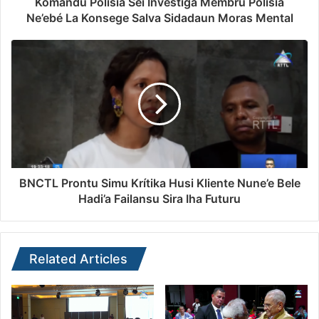
Komandu Polísia Sei Investiga Membru Polísia
Ne’ebé La Konsege Salva Sidadaun Moras Mental
BNCTL Prontu Simu Krítika Husi Kliente Nune’e Bele
Hadi’a Failansu Sira Iha Futuru
Related Articles