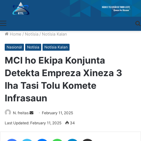
Menu
Home
/
Notísia
/
Notísia Kalan
Nasionál
Notísia
Notísia Kalan
MCI ho Ekipa Konjunta
Detekta Empreza Xineza 3
Iha Tasi Tolu Komete
Infrasaun
N. freitas
Send
February 11, 2025
an
Last Updated: February 11, 2025
34
email
Facebook
Twitter
Messenger
WhatsApp
Telegram
Share via Email