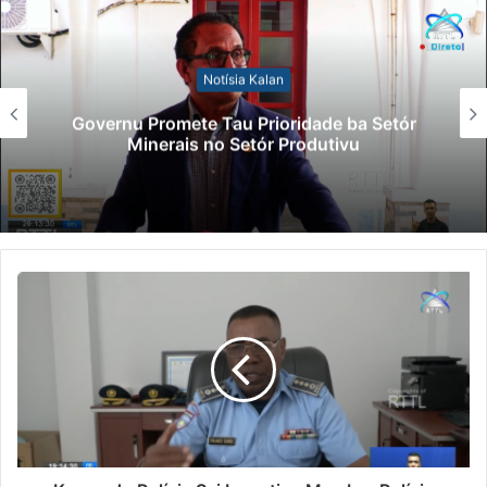
Notísia Kalan
Governu Promete Tau Prioridade ba Setór
Minerais no Setór Produtivu