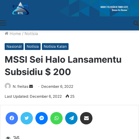
Menu
Home
/
Notísia
Nasionál
Notísia
Notísia Kalan
MSSI Sei Halo Lansamentu
Subsidiu $ 200
N. freitas
Send
December 6, 2022
an
Last Updated: December 6, 2022
25
email
Facebook
Twitter
Messenger
WhatsApp
Telegram
Share via Email
36