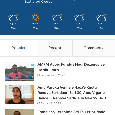
Scattered Clouds
26
27
27
27
27
℃
℃
℃
℃
℃
Mon
Tue
Wed
Thu
Fri
Popular
Recent
Comments
AMPM Apoiu Fundus Hodi Dezenvolve
Hortikultura
February 28, 2023
Amu Pároku Venilale Hasa’e Kustu
Renova Sertidaun Ba $30, Amu Vigario
Baucau : Renova Sertidaun Ne’e $2 De’it
August 8, 2022
Francisco Jeronimo Sei Tau Prioridade