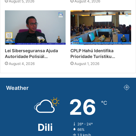
August 5, 2026
August 4, 2026
Lei Siberseguransa Ajuda
CPLP Hahú Identifika
Autoridade Polisiál…
Prioridade Turístiku…
August 4, 2026
August 1, 2026
Weather
26
℃
Dili
26º - 24º
66%
1.9 km/h