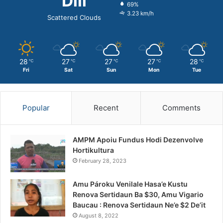
Dili
69%
3.23 km/h
Scattered Clouds
28
27
27
27
28
℃
℃
℃
℃
℃
Fri
Sat
Sun
Mon
Tue
Popular
Recent
Comments
AMPM Apoiu Fundus Hodi Dezenvolve
Hortikultura
February 28, 2023
Amu Pároku Venilale Hasa’e Kustu
Renova Sertidaun Ba $30, Amu Vigario
Baucau : Renova Sertidaun Ne’e $2 De’it
August 8, 2022