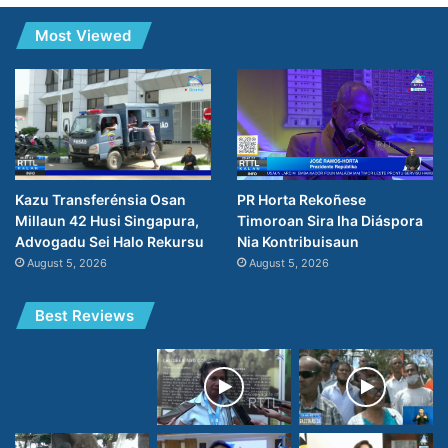
Most Viewed
PR Horta Rekoñese
Kazu Transferénsia Osan
Timoroan Sira Iha Diáspora
Millaun 42 Husi Singapura,
Nia Kontribuisaun
Advogadu Sei Halo Rekursu
August 5, 2026
August 5, 2026
Best Reviews