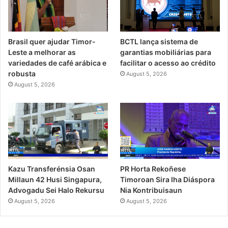
Brasil quer ajudar Timor-
BCTL lança sistema de
Leste a melhorar as
garantias mobiliárias para
variedades de café arábica e
facilitar o acesso ao crédito
robusta
August 5, 2026
August 5, 2026
PR Horta Rekoñese
Kazu Transferénsia Osan
Timoroan Sira Iha Diáspora
Millaun 42 Husi Singapura,
Nia Kontribuisaun
Advogadu Sei Halo Rekursu
August 5, 2026
August 5, 2026