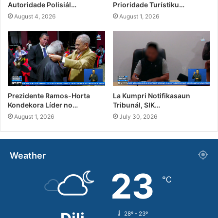
Autoridade Polisiál…
Prioridade Turístiku…
August 4, 2026
August 1, 2026
Prezidente Ramos-Horta
La Kumpri Notifikasaun
Kondekora Líder no…
Tribunál, SIK…
August 1, 2026
July 30, 2026
Weather
23
℃
28º - 23º