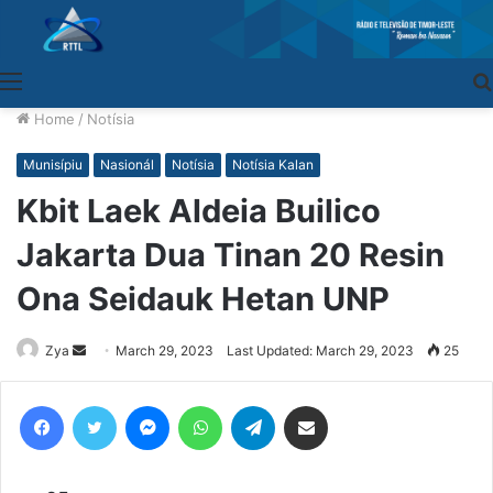
Menu
Home
/
Notísia
Munisípiu
Nasionál
Notísia
Notísia Kalan
Kbit Laek Aldeia Builico
Jakarta Dua Tinan 20 Resin
Ona Seidauk Hetan UNP
Zya
Send
March 29, 2023
Last Updated: March 29, 2023
25
an
email
Facebook
Twitter
Messenger
WhatsApp
Telegram
Share via Email