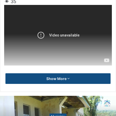
35
Show More