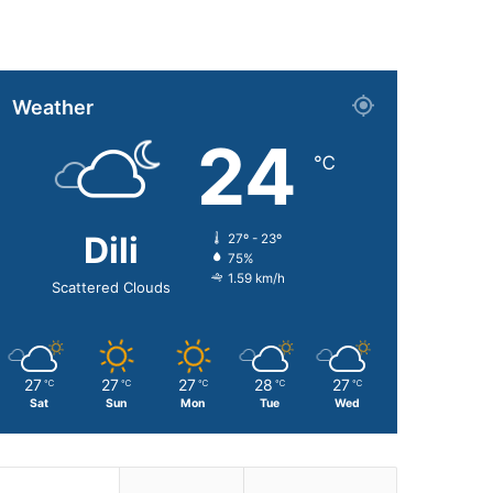
Weather
24
℃
Dili
27º - 23º
75%
1.59 km/h
Scattered Clouds
27
27
27
28
27
℃
℃
℃
℃
℃
Sat
Sun
Mon
Tue
Wed