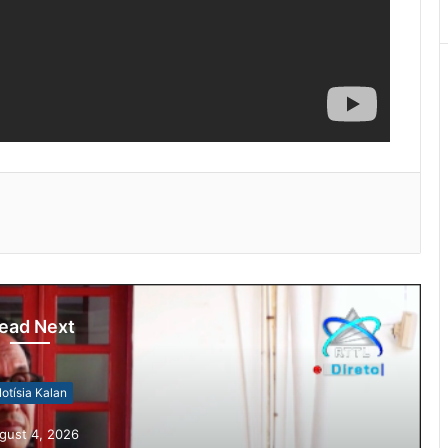
ead Next
otísia Kalan
gust 4, 2026