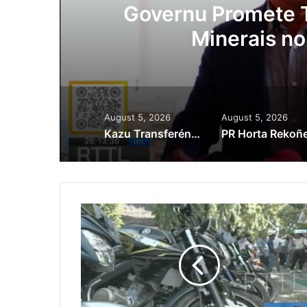
ora
Governu Promete T
Minerais no
August 5, 2026
August 5, 2026
Kazu Transferénsia Osan Millaun 42 Husi Singapura, Advogadu Sei Halo Rekursu