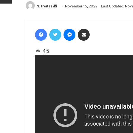
N. freitas
Send
November 15, 2022
Last Updated: Nov
an
email
Facebook
Twitter
Messenger
Share via Email
45