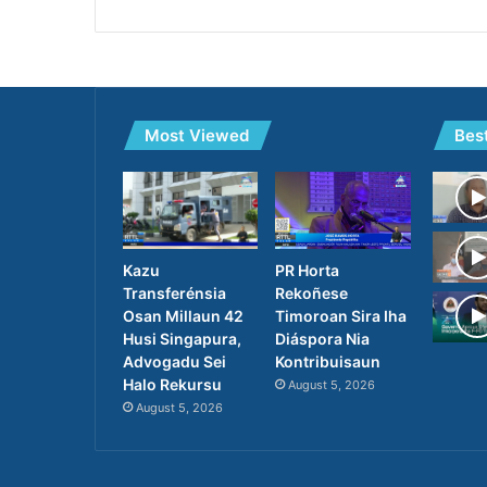
Most Viewed
Bes
PR Horta
Kazu
Rekoñese
Transferénsia
Timoroan Sira Iha
Osan Millaun 42
Diáspora Nia
Husi Singapura,
Kontribuisaun
Advogadu Sei
Halo Rekursu
August 5, 2026
August 5, 2026