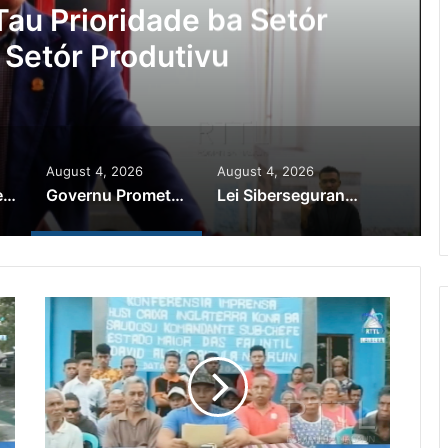
au Prioridade ba Setór
 Setór Produtivu
August 4, 2026
August 4, 2026
PR Horta Rekoñese Timoroan Sira Iha Diáspora Nia Kontribuisaun
Governu Promete Tau Prioridade ba Setór Minerais no Setór Produtivu
Lei Siberseguransa Ajuda Autoridade Polisiál Kaptura Autór Kriminozu ho Paradeiru Iha Estranjeiru