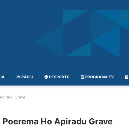
IA
RÁDIU
DESPORTU
PROGRAMA TV
 Apiradu Grave
a Poerema Ho Apiradu Grave