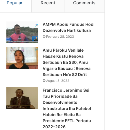
Popular
Recent
Comments
AMPM Apoiu Fundus Hodi
Dezenvolve Hortikultura
February 28, 2023
Amu Pároku Venilale
Hasa’e Kustu Renova
Sertidaun Ba $30, Amu
Vigario Baucau : Renova
Sertidaun Ne’e $2 De’it
August 8, 2022
Francisco Jeronimo Sei
Tau Prioridade Ba
Desenvolvimento
Infrastrutura Iha Futebol
Notísia Kalan
Hafoin Re-Eleitu Ba
Presidente FFTL Periodu
August 4, 2026
2022-2026