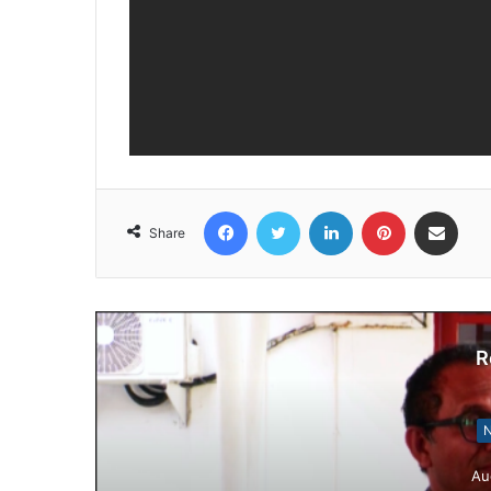
Facebook
Twitter
LinkedIn
Pinterest
Share via Email
Share
R
N
Au