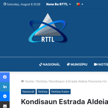
Kona Ba RTTL
Saturday, August 8 2026
NASIONÁL
MUNISÍPIU
NOTÍS
Facebook
Home
/
Notísia
/
Kondisaun Estrada Aldeia Poerema Ho
LinkedIn
Messenger
Nasionál
Notísia
Notísia Kalan
Kondisaun Estrada Aldei
Share via Email