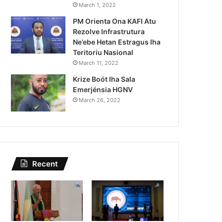
Lei Siberseguransa Ajuda Au
March 1, 2022
PM Orienta Ona KAFI Atu
Kaptura Autór Kriminozu h
Rezolve Infrastrutura
Estranjeiru
Ne’ebe Hetan Estragus Iha
Teritoriu Nasional
March 11, 2022
Krize Boót Iha Sala
Emerjénsia HGNV
March 26, 2022
Recent