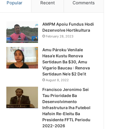
Popular
Recent
Comments
AMPM Apoiu Fundus Hodi
Dezenvolve Hortikultura
February 28, 2023
Amu Pároku Venilale
Hasa’e Kustu Renova
Sertidaun Ba $30, Amu
Vigario Baucau : Renova
Sertidaun Ne’e $2 De’it
August 8, 2022
Francisco Jeronimo Sei
Tau Prioridade Ba
Desenvolvimento
Infrastrutura Iha Futebol
Notísia Kalan
Hafoin Re-Eleitu Ba
Presidente FFTL Periodu
August 4, 2026
2022-2026