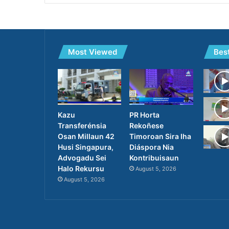
Most Viewed
Bes
PR Horta
Kazu
Rekoñese
Transferénsia
Timoroan Sira Iha
Osan Millaun 42
Diáspora Nia
Husi Singapura,
Kontribuisaun
Advogadu Sei
Halo Rekursu
August 5, 2026
August 5, 2026