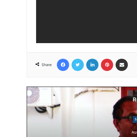
Facebook
Twitter
LinkedIn
Pinterest
Share via Email
Share
R
N
Au