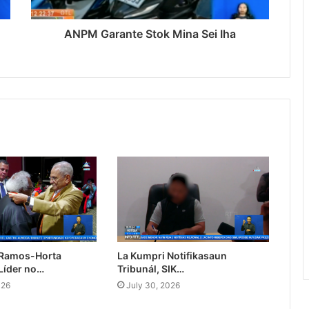
ANPM Garante Stok Mina Sei Iha
 Ramos-Horta
La Kumpri Notifikasaun
Líder no…
Tribunál, SIK…
026
July 30, 2026