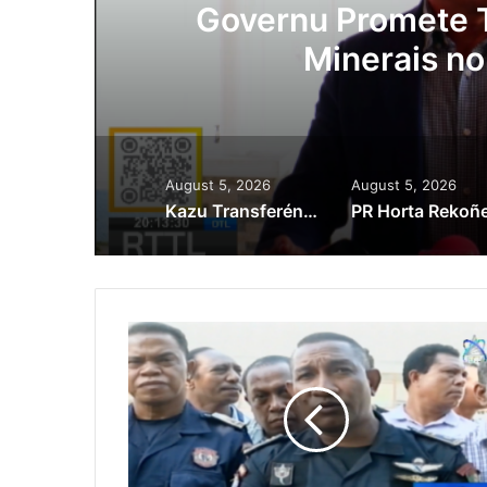
ora
Governu Promete T
Minerais no
August 5, 2026
August 5, 2026
Kazu Transferénsia Osan Millaun 42 Husi Singapura, Advogadu Sei Halo Rekursu