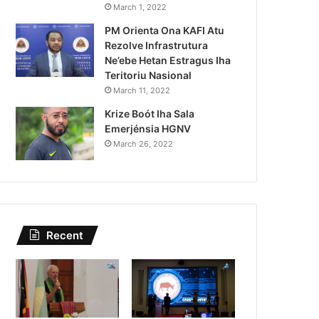
Lei Siberseguransa Ajuda Au
March 1, 2022
PM Orienta Ona KAFI Atu
Kaptura Autór Kriminozu h
Rezolve Infrastrutura
Estranjeiru
Ne’ebe Hetan Estragus Iha
Teritoriu Nasional
March 11, 2022
Krize Boót Iha Sala
Emerjénsia HGNV
March 26, 2022
Recent