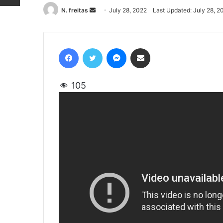
N. freitas
Send
July 28, 2022
Last Updated: July 28, 2
an
email
Facebook
Twitter
Messenger
Share via Email
105