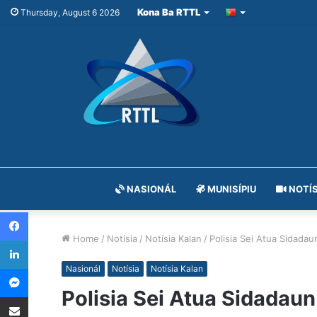
Kona Ba RTTL
Thursday, August 6 2026
NASIONÁL
MUNISÍPIU
NOTÍS
Facebook
Home
/
Notísia
/
Notísia Kalan
/
Polisia Sei Atua Sidadaun
LinkedIn
Messenger
Nasionál
Notísia
Notísia Kalan
Polisia Sei Atua Sidadaun 
Share via Email