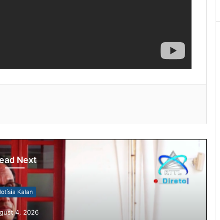
ead Next
otísia Kalan
gust 4, 2026