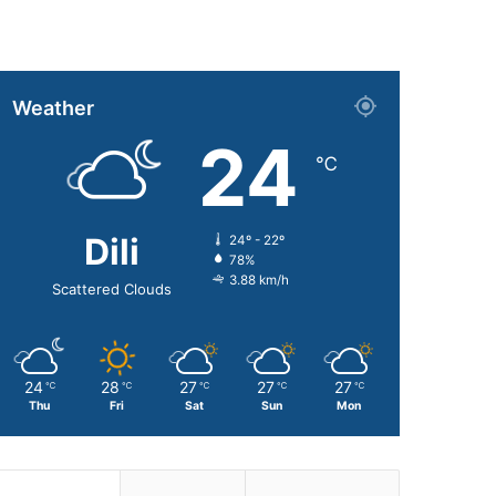
Weather
24
℃
Dili
24º - 22º
78%
3.88 km/h
Scattered Clouds
24
28
27
27
27
℃
℃
℃
℃
℃
Thu
Fri
Sat
Sun
Mon