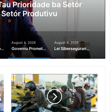
au Prioridade ba Setór
 Setór Produtivu
August 4, 2026
August 4, 2026
PR Horta Rekoñese Timoroan Sira Iha Diáspora Nia Kontribuisaun
Governu Promete Tau Prioridade ba Setór Minerais no Setór Produtivu
Lei Siberseguransa Ajuda Autoridade Polisiál Kaptura Autór Kriminozu ho Paradeiru Iha Estranjeiru