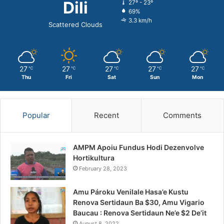
Dili
27º - 23º
69%
3.3 km/h
Scattered Clouds
27
27
27
27
27
℃
℃
℃
℃
℃
Thu
Fri
Sat
Sun
Mon
Popular
Recent
Comments
AMPM Apoiu Fundus Hodi Dezenvolve
Hortikultura
February 28, 2023
Amu Pároku Venilale Hasa’e Kustu
Renova Sertidaun Ba $30, Amu Vigario
Baucau : Renova Sertidaun Ne’e $2 De’it
August 8, 2022