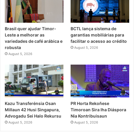
Brasil quer ajudar Timor-
BCTL lança sistema de
Leste a melhorar as
garantias mobiliárias para
variedades de café arábica e
facilitar o acesso ao crédito
robusta
August 5, 2026
August 5, 2026
PR Horta Rekoñese
Kazu Transferénsia Osan
Timoroan Sira Iha Diáspora
Millaun 42 Husi Singapura,
Nia Kontribuisaun
Advogadu Sei Halo Rekursu
August 5, 2026
August 5, 2026