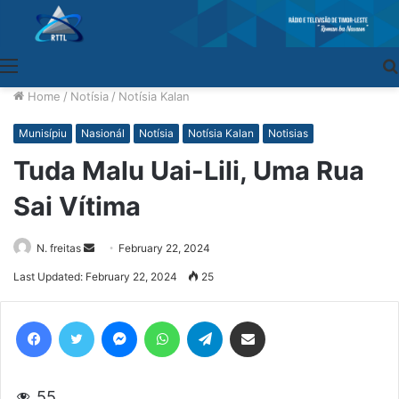
Menu
Home
/
Notísia
/
Notísia Kalan
Munisípiu
Nasionál
Notísia
Notísia Kalan
Notisias
Tuda Malu Uai-Lili, Uma Rua
Sai Vítima
N. freitas
Send
February 22, 2024
an
Last Updated: February 22, 2024
25
email
Facebook
Twitter
Messenger
WhatsApp
Telegram
Share via Email
55