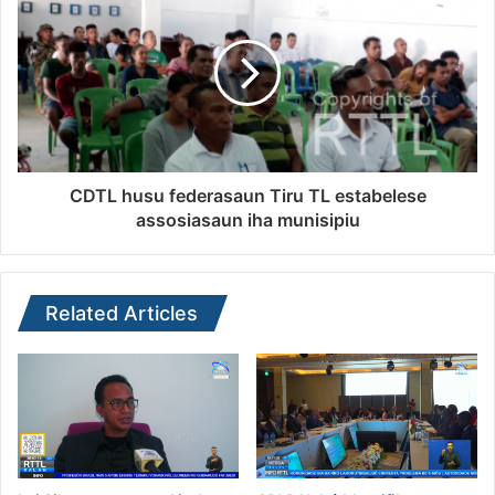
CDTL husu federasaun Tiru TL estabelese
assosiasaun iha munisipiu
Related Articles