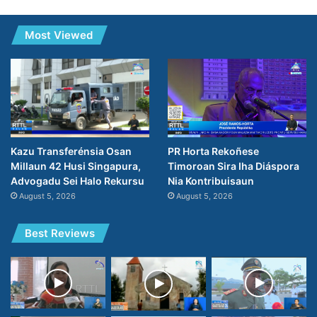
Most Viewed
PR Horta Rekoñese
Kazu Transferénsia Osan
Timoroan Sira Iha Diáspora
Millaun 42 Husi Singapura,
Nia Kontribuisaun
Advogadu Sei Halo Rekursu
August 5, 2026
August 5, 2026
Best Reviews