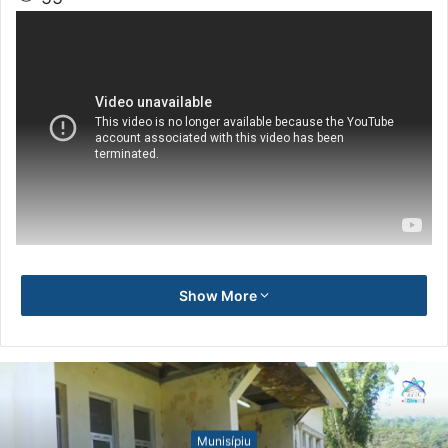
Show More
Munisípiu