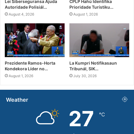
Lei Siberseguransa Ajuda
CPLP Hahú Identifika
Autoridade Polisiál…
Prioridade Turístiku…
August 4, 2026
August 1, 2026
Prezidente Ramos-Horta
La Kumpri Notifikasaun
Kondekora Líder no…
Tribunál, SIK…
August 1, 2026
July 30, 2026
Weather
27
℃