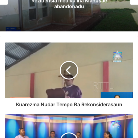
Rezidensia mediku iha Manusae
abandonadu
Kuarezma Nudar Tempo Ba Rekonsiderasaun