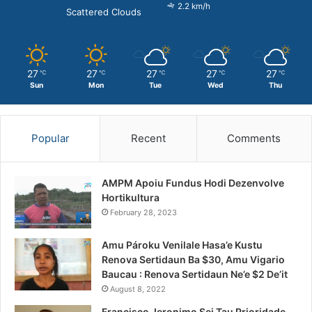
2.2 km/h
Scattered Clouds
27
27
27
27
27
℃
℃
℃
℃
℃
Sun
Mon
Tue
Wed
Thu
Popular
Recent
Comments
AMPM Apoiu Fundus Hodi Dezenvolve
Hortikultura
February 28, 2023
Amu Pároku Venilale Hasa’e Kustu
Renova Sertidaun Ba $30, Amu Vigario
Baucau : Renova Sertidaun Ne’e $2 De’it
August 8, 2022
Francisco Jeronimo Sei Tau Prioridade