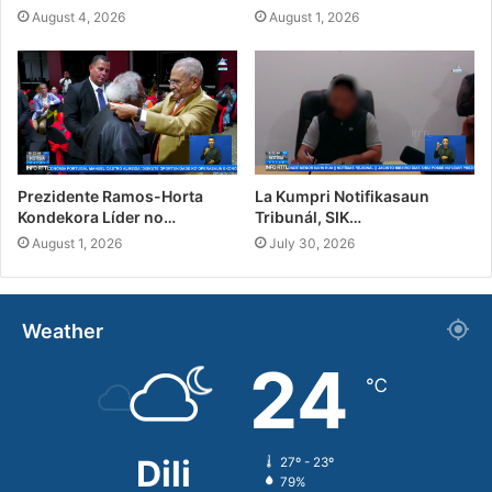
August 4, 2026
August 1, 2026
Prezidente Ramos-Horta
La Kumpri Notifikasaun
Kondekora Líder no…
Tribunál, SIK…
August 1, 2026
July 30, 2026
Weather
24
℃
Dili
27º - 23º
79%