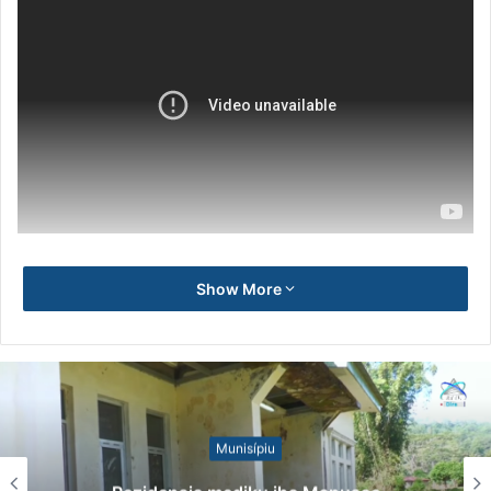
Show More
Munisípiu