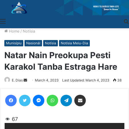
Menu
Home
/
Notísia
Munisípiu
Nasionál
Notísia
Notísia Meiu-Dia
Natar Nain Preokupa Pesti
Karakol Tanba Estraga Hare
E. Dias
Send
March 4, 2023
Last Updated: March 4, 2023
38
an
email
Facebook
Twitter
Messenger
WhatsApp
Telegram
Share via Email
67