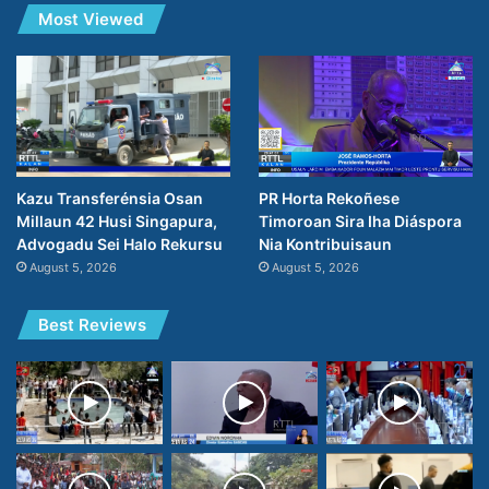
Most Viewed
PR Horta Rekoñese
Kazu Transferénsia Osan
Timoroan Sira Iha Diáspora
Millaun 42 Husi Singapura,
Nia Kontribuisaun
Advogadu Sei Halo Rekursu
August 5, 2026
August 5, 2026
Best Reviews