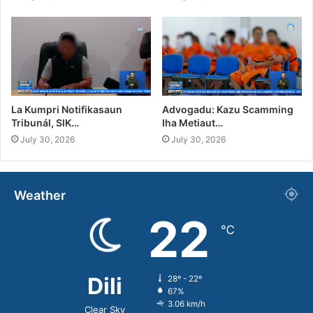
La Kumpri Notifikasaun
Advogadu: Kazu Scamming
Tribunál, SIK…
Iha Metiaut…
July 30, 2026
July 30, 2026
Weather
22
℃
Dili
28º - 22º
67%
3.06 km/h
Clear Sky