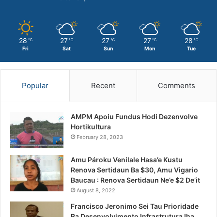
28
27
27
27
28
℃
℃
℃
℃
℃
Fri
Sat
Sun
Mon
Tue
Popular
Recent
Comments
AMPM Apoiu Fundus Hodi Dezenvolve
Hortikultura
February 28, 2023
Amu Pároku Venilale Hasa’e Kustu
Renova Sertidaun Ba $30, Amu Vigario
Baucau : Renova Sertidaun Ne’e $2 De’it
August 8, 2022
Francisco Jeronimo Sei Tau Prioridade
Ba Desenvolvimento Infrastrutura Iha