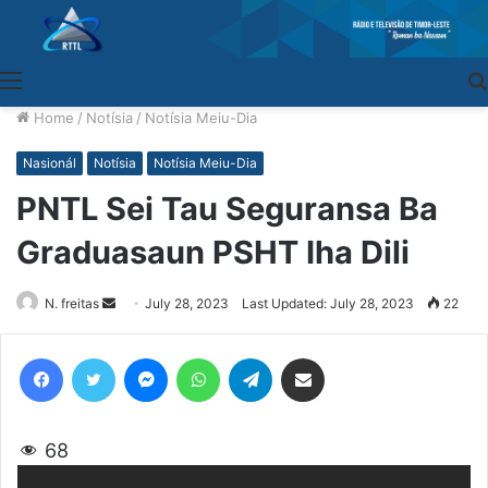
Menu
Home
/
Notísia
/
Notísia Meiu-Dia
Nasionál
Notísia
Notísia Meiu-Dia
PNTL Sei Tau Seguransa Ba
Graduasaun PSHT Iha Dili
N. freitas
Send
July 28, 2023
Last Updated: July 28, 2023
22
an
email
Facebook
Twitter
Messenger
WhatsApp
Telegram
Share via Email
68