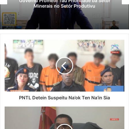
ete Tau Prioridade ba Setór
Polisiál K
is no Setór Produtivu
Para
PNTL Detein Suspeitu Na’ok Ten Na’in Sia