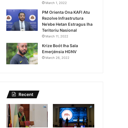
Lei Siberseguransa Ajuda Au
March 1, 2022
PM Orienta Ona KAFI Atu
Kaptura Autór Kriminozu h
Rezolve Infrastrutura
Estranjeiru
Ne’ebe Hetan Estragus Iha
Teritoriu Nasional
March 11, 2022
Krize Boót Iha Sala
Emerjénsia HGNV
March 26, 2022
Recent