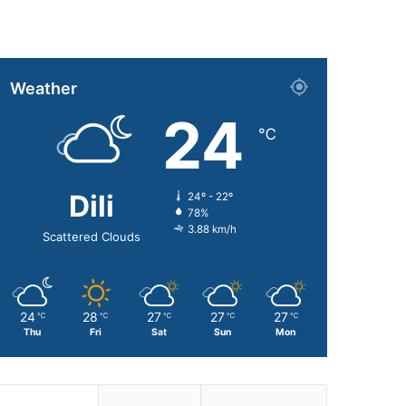
Weather
24
℃
Dili
24º - 22º
78%
3.88 km/h
Scattered Clouds
24
28
27
27
27
℃
℃
℃
℃
℃
Thu
Fri
Sat
Sun
Mon