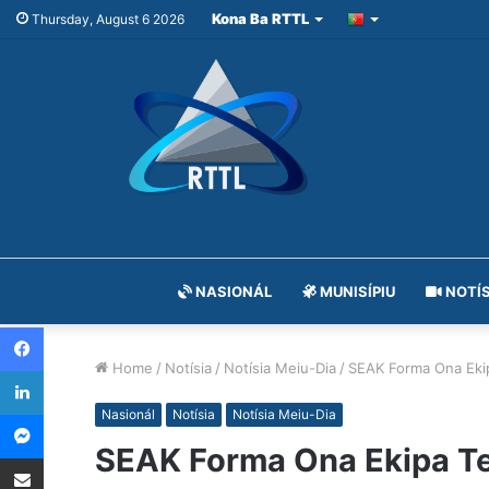
Kona Ba RTTL
Thursday, August 6 2026
NASIONÁL
MUNISÍPIU
NOTÍS
Facebook
Home
/
Notísia
/
Notísia Meiu-Dia
/
SEAK Forma Ona Ekip
LinkedIn
Messenger
Nasionál
Notísia
Notísia Meiu-Dia
SEAK Forma Ona Ekipa Tek
Share via Email