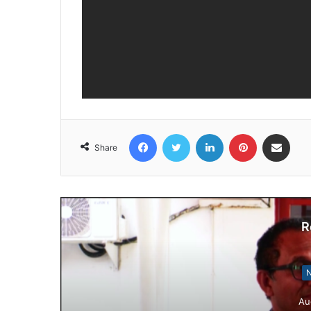
Facebook
Twitter
LinkedIn
Pinterest
Share via Email
Share
R
N
Au