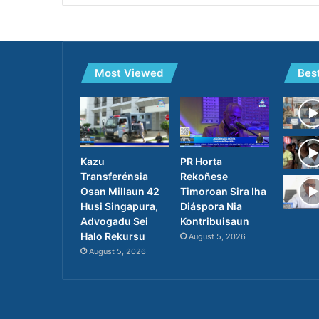
Most Viewed
Bes
PR Horta
Kazu
Rekoñese
Transferénsia
Timoroan Sira Iha
Osan Millaun 42
Diáspora Nia
Husi Singapura,
Kontribuisaun
Advogadu Sei
Halo Rekursu
August 5, 2026
August 5, 2026