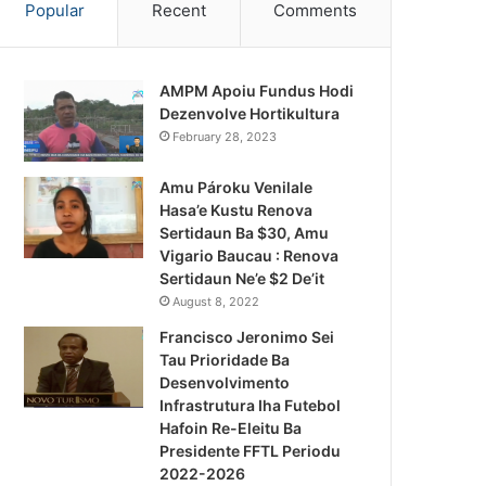
Popular
Recent
Comments
AMPM Apoiu Fundus Hodi
Dezenvolve Hortikultura
February 28, 2023
Amu Pároku Venilale
Hasa’e Kustu Renova
Sertidaun Ba $30, Amu
Vigario Baucau : Renova
Sertidaun Ne’e $2 De’it
August 8, 2022
Francisco Jeronimo Sei
Tau Prioridade Ba
Desenvolvimento
Infrastrutura Iha Futebol
Notísia Kalan
Hafoin Re-Eleitu Ba
Presidente FFTL Periodu
August 4, 2026
2022-2026