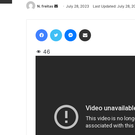
N. freitas
Send
July 28, 2023
Last Updated: July 28, 
an
email
Facebook
Twitter
Messenger
Share via Email
46