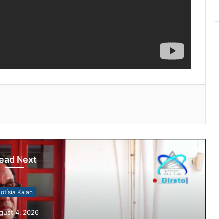
ead Next
otísia Kalan
gust 4, 2026