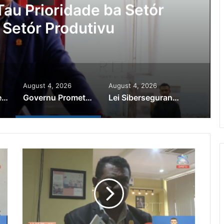
au Prioridade ba Setór
 Setór Produtivu
August 4, 2026
August 4, 2026
PR Horta Rekoñese Timoroan Sira Iha Diáspora Nia Kontribuisaun
Governu Promete Tau Prioridade ba Setór Minerais no Setór Produtivu
Lei Siberseguransa Ajuda Autoridade Polisiál Kaptura Autór Kriminozu ho Paradeiru Iha Estranjeiru