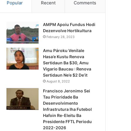
Popular
Recent
Comments
AMPM Apoiu Fundus Hodi
Dezenvolve Hortikultura
February 28, 2023
Amu Pároku Venilale
Hasa’e Kustu Renova
Sertidaun Ba $30, Amu
Vigario Baucau : Renova
Sertidaun Ne’e $2 De’it
August 8, 2022
Francisco Jeronimo Sei
Tau Prioridade Ba
Desenvolvimento
Infrastrutura Iha Futebol
Notísia Kalan
Hafoin Re-Eleitu Ba
Presidente FFTL Periodu
August 4, 2026
2022-2026