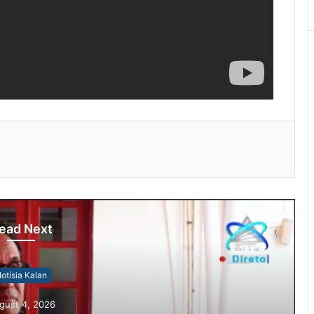
ead Next
otísia Kalan
gust 4, 2026