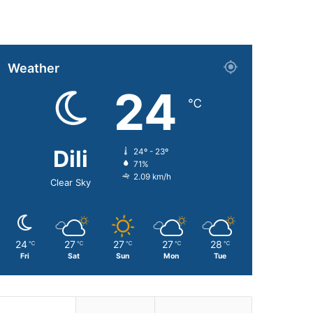
Weather
24
℃
Dili
24º - 23º
71%
2.09 km/h
Clear Sky
24
27
27
27
28
℃
℃
℃
℃
℃
Fri
Sat
Sun
Mon
Tue