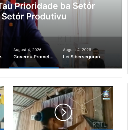
au Prioridade ba Setór
 Setór Produtivu
August 4, 2026
August 4, 2026
PR Horta Rekoñese Timoroan Sira Iha Diáspora Nia Kontribuisaun
Governu Promete Tau Prioridade ba Setór Minerais no Setór Produtivu
Lei Siberseguransa Ajuda Autoridade Polisiál Kaptura Autór Kriminozu ho Paradeiru Iha Estranjeiru