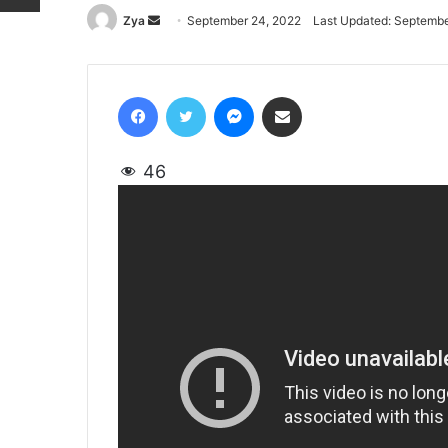
Zya
Send
September 24, 2022
Last Updated: Septembe
an
email
Facebook
Twitter
Messenger
Share via Email
46