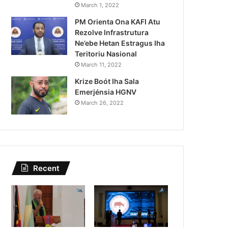
Lei Siberseguransa Ajuda Au
March 1, 2022
PM Orienta Ona KAFI Atu
Kaptura Autór Kriminozu h
Rezolve Infrastrutura
Estranjeiru
Ne’ebe Hetan Estragus Iha
Teritoriu Nasional
March 11, 2022
Krize Boót Iha Sala
Emerjénsia HGNV
March 26, 2022
Recent