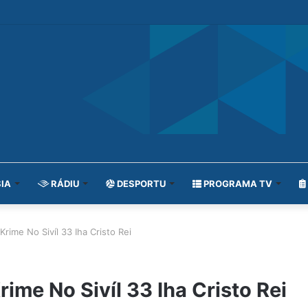
IA
RÁDIU
DESPORTU
PROGRAMA TV
rime No Sivíl 33 Iha Cristo Rei
ime No Sivíl 33 Iha Cristo Rei