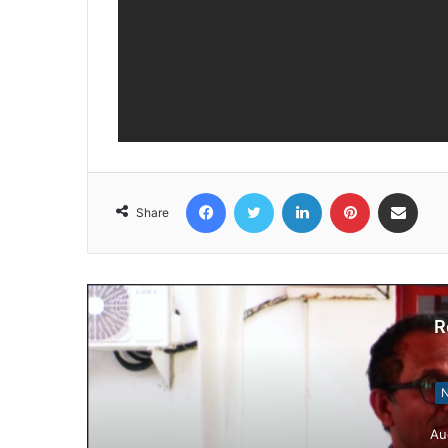
Facebook
Twitter
LinkedIn
Pinterest
Share via Email
Share
R
N
Au