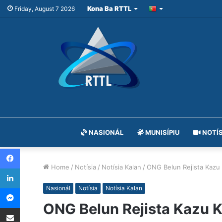
Kona Ba RTTL
Friday, August 7 2026
NASIONÁL
MUNISÍPIU
NOTÍS
Facebook
Home
/
Notísia
/
Notísia Kalan
/
ONG Belun Rejista Kazu K
LinkedIn
Messenger
Nasionál
Notísia
Notísia Kalan
ONG Belun Rejista Kazu Kr
Share via Email